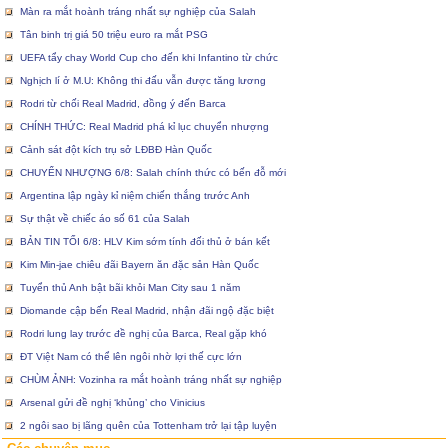
Màn ra mắt hoành tráng nhất sự nghiệp của Salah
Tân binh trị giá 50 triệu euro ra mắt PSG
UEFA tẩy chay World Cup cho đến khi Infantino từ chức
Nghịch lí ở M.U: Không thi đấu vẫn được tăng lương
Rodri từ chối Real Madrid, đồng ý đến Barca
CHÍNH THỨC: Real Madrid phá kỉ lục chuyển nhượng
Cảnh sát đột kích trụ sở LĐBĐ Hàn Quốc
CHUYỂN NHƯỢNG 6/8: Salah chính thức có bến đỗ mới
Argentina lập ngày kỉ niệm chiến thắng trước Anh
Sự thật về chiếc áo số 61 của Salah
BẢN TIN TỐI 6/8: HLV Kim sớm tính đối thủ ở bán kết
Kim Min-jae chiêu đãi Bayern ăn đặc sản Hàn Quốc
Tuyển thủ Anh bật bãi khỏi Man City sau 1 năm
Diomande cập bến Real Madrid, nhận đãi ngộ đặc biệt
Rodri lung lay trước đề nghị của Barca, Real gặp khó
ĐT Việt Nam có thể lên ngôi nhờ lợi thế cực lớn
CHÙM ẢNH: Vozinha ra mắt hoành tráng nhất sự nghiệp
Arsenal gửi đề nghị ‘khủng’ cho Vinicius
2 ngôi sao bị lãng quên của Tottenham trở lại tập luyện