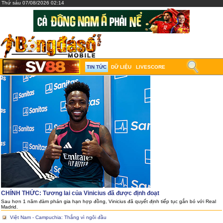
Thứ sáu 07/08/2026 02:14
TIN TỨC
DỮ LIỆU
LIVESCORE
CHÍNH THỨC: Tương lai của Vinicius đã được định đoạt
Sau hơn 1 năm đàm phán gia hạn hợp đồng, Vinicius đã quyết định tiếp tục gắn bó với Real
Madrid.
Việt Nam - Campuchia: Thắng vì ngôi đầu