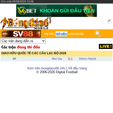
Chủ nhật 09/08/2026 13:08
TIN TỨC
DỮ LIỆU
LIVESCORE
GIAO HỮU QUỐC TẾ CÁC CÂU LẠC BỘ 2026
0-1
90'
Man City
Atletico Madrid
Xem trên bongdaso66.info
|
Về đầu trang
© 2006-2026 Digital Football