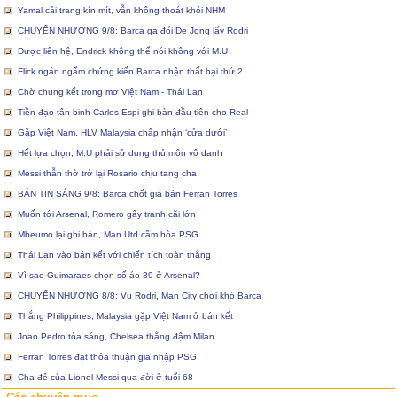
Yamal cải trang kín mít, vẫn không thoát khỏi NHM
CHUYỂN NHƯỢNG 9/8: Barca gạ đổi De Jong lấy Rodri
Được liên hệ, Endrick không thể nói không với M.U
Flick ngán ngẩm chứng kiến Barca nhận thất bại thứ 2
Chờ chung kết trong mơ Việt Nam - Thái Lan
Tiền đạo tân binh Carlos Espi ghi bàn đầu tiên cho Real
Gặp Việt Nam, HLV Malaysia chấp nhận ‘cửa dưới’
Hết lựa chọn, M.U phải sử dụng thủ môn vô danh
Messi thẫn thờ trở lại Rosario chịu tang cha
BẢN TIN SÁNG 9/8: Barca chốt giá bán Ferran Torres
Muốn tới Arsenal, Romero gây tranh cãi lớn
Mbeumo lại ghi bàn, Man Utd cầm hòa PSG
Thái Lan vào bán kết với chiến tích toàn thắng
Vì sao Guimaraes chọn số áo 39 ở Arsenal?
CHUYỂN NHƯỢNG 8/8: Vụ Rodri, Man City chơi khó Barca
Thắng Philippines, Malaysia gặp Việt Nam ở bán kết
Joao Pedro tỏa sáng, Chelsea thắng đậm Milan
Ferran Torres đạt thỏa thuận gia nhập PSG
Cha đẻ của Lionel Messi qua đời ở tuổi 68