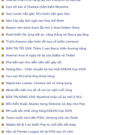
Cựu nữ bác sĩ Chelsea châm biếm Mourinho
Sao Leeds ‘nắn gân’ M.U trước trận giao hữu
Man City sắp đón ngôi sao thay thế Rodri
Bayern vinh danh Kane lần thứ 2 đoạt Golden Shoe
Rodri khiến De Jong bất an, căng thẳng với Barca gia tăng
Tỉ phú Amazon sắp hoàn tất mua cổ phần Liverpool
BẢN TIN TỐI 10/8: Thêm 1 sao Barca chấn thương nặng
Arsenal chưa rõ ngày trở lại của Saliba và Timber
Pha kiến tạo như diễn viên xiếc gây sốt
Hoàng Đức - Chân chuyền lợi hại nhất ASEAN Cup 2026
Cựu sao M.U phải thay khớp háng
Napoli bán Lukaku, Chelsea mở cờ trong bụng
Messi tiễn biệt cha đẻ về nơi an nghỉ cuối cùng
BẢN TIN SÁNG 10/8: Rashford nhận số áo mới ở M.U
Đổi chiến thuật, Alvarez mong Simeone xử đẹp như Pep
ĐH xuất sắc nhất vòng bảng ASEAN Cup 2026
Torres muốn sớm đến PSG, nhượng nhà cho Rodri
Maldini tiết lộ lí do khiến Pep từ chối dẫn dắt Italia
Hậu vệ Premier League trở lại PSG sau 10 năm