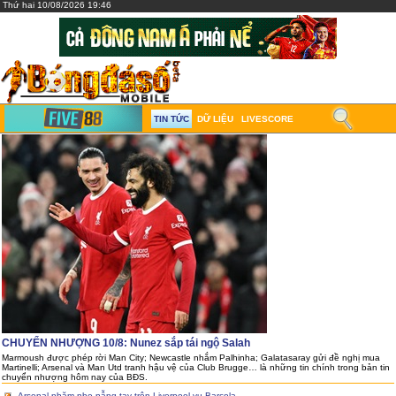
Thứ hai 10/08/2026 19:46
TIN TỨC
DỮ LIỆU
LIVESCORE
CHUYỂN NHƯỢNG 10/8: Nunez sắp tái ngộ Salah
Marmoush được phép rời Man City; Newcastle nhắm Palhinha; Galatasaray gửi đề nghị mua
Martinelli; Arsenal và Man Utd tranh hậu vệ của Club Brugge… là những tin chính trong bản tin
chuyển nhượng hôm nay của BĐS.
Arsenal nhăm nhe nẫng tay trên Liverpool vụ Barcola