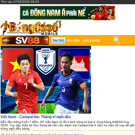
Thứ sáu 07/08/2026 08:23
TIN TỨC
DỮ LIỆU
LIVESCORE
Việt Nam - Campuchia: Thắng vì ngôi đầu
Dẫn đầu bảng A với 7 điểm, ĐT Việt Nam có rất ít khả năng bị loại ở vòng bảng ASEAN Cup
2026. Tuy vậy, thầy trò Kim Sang-sik vẫn cần đánh bại Campuchia ở trận hạ màn tối nay để giữ
vững ngôi đầu bảng.
Sở hữu đội hình đông đúc nhất thế giới, Alonso khó xử