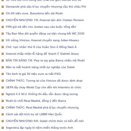
Diomande phá sâu kỉ lục chuyển nhượng cầu thủ châu Phi
Chi 60 triệu euro, Barcelona tiến sát Rodri
CHUYỂN NHƯỢNG 7/8: Arsenal săn đón Cristian Romero
FIFA gửi trả tiền cho Jordan sau cáo buộc ‘tống tiền’
Tây Ban Nha đòi quyền đăng cai trận chung kết WC 2030
Vỡ mộng Vinicius, Arsenal chuyển sang Julian Alvarez
Chờ ‘nạn nhân’ thứ 8 của Xuân Son ở Đông Nam Á
Arsenal chấp nhận lỗ nặng để ‘thanh lí’ Gabriel Jesus
BẢN TIN SÁNG 7/8: Pep ra tay giúp Barca chiêu mộ Rodri
Màn ra mắt hoành tráng nhất sự nghiệp của Salah
Tân binh trị giá 50 triệu euro ra mắt PSG
CHÍNH THỨC: Tương lai của Vinicius đã được định đoạt
UEFA tẩy chay World Cup cho đến khi Infantino từ chức
Nghịch lí ở M.U: Không thi đấu vẫn được tăng lương
Rodri từ chối Real Madrid, đồng ý đến Barca
CHÍNH THỨC: Real Madrid phá kỉ lục chuyển nhượng
Cảnh sát đột kích trụ sở LĐBĐ Hàn Quốc
CHUYỂN NHƯỢNG 6/8: Salah chính thức có bến đỗ mới
Argentina lập ngày kỉ niệm chiến thắng trước Anh