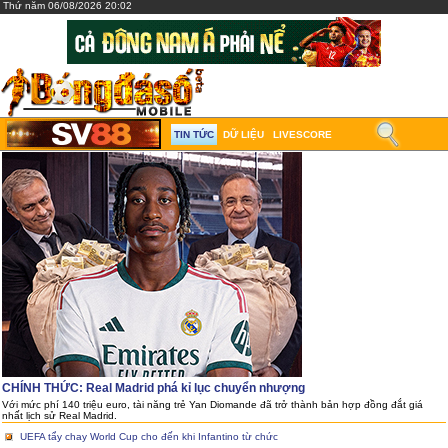
Thứ năm 06/08/2026 20:02
TIN TỨC
DỮ LIỆU
LIVESCORE
CHÍNH THỨC: Real Madrid phá kỉ lục chuyển nhượng
Với mức phí 140 triệu euro, tài năng trẻ Yan Diomande đã trở thành bản hợp đồng đắt giá
nhất lịch sử Real Madrid.
UEFA tẩy chay World Cup cho đến khi Infantino từ chức