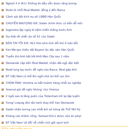
Nghịch lí ở M.U: Không thi đấu vẫn được tăng lương
Rodri từ chối Real Madrid, đồng ý đến Barca
Cảnh sát đột kích trụ sở LĐBĐ Hàn Quốc
CHUYỂN NHƯỢNG 6/8: Salah chính thức có bến đỗ mới
Argentina lập ngày kỉ niệm chiến thắng trước Anh
Sự thật về chiếc áo số 61 của Salah
BẢN TIN TỐI 6/8: HLV Kim sớm tính đối thủ ở bán kết
Kim Min-jae chiêu đãi Bayern ăn đặc sản Hàn Quốc
Tuyển thủ Anh bật bãi khỏi Man City sau 1 năm
Diomande cập bến Real Madrid, nhận đãi ngộ đặc biệt
Rodri lung lay trước đề nghị của Barca, Real gặp khó
ĐT Việt Nam có thể lên ngôi nhờ lợi thế cực lớn
CHÙM ẢNH: Vozinha ra mắt hoành tráng nhất sự nghiệp
Arsenal gửi đề nghị ‘khủng’ cho Vinicius
2 ngôi sao bị lãng quên của Tottenham trở lại tập luyện
Xong! Leipzig đón tân binh thay thế Yan Diomande
Salah nhận lương cao nhất lịch sử bóng đá Thổ Nhĩ Kỳ
Kháng cáo thành công, Samuel Eto’o được xóa án phạt
ĐT Việt Nam ‘vô đối’ về chiến tích giữ sạch lưới