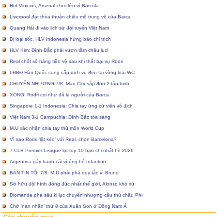
Hụt Vinicius, Arsenal chơi lớn vì Barcola
Liverpool đạt thỏa thuận chiêu mộ trung vệ của Barca
Quang Hải đi vào lịch sử đội tuyển Việt Nam
Bị loại sốc, HLV Indonesia hứng bão chỉ trích
HLV Kim: Đình Bắc phải vươn tầm châu lục!
Real chốt sổ hàng tiền vệ sau khi thất bại vụ Rodri
LĐBĐ Hàn Quốc cung cấp dịch vụ đen tại vòng loại WC
CHUYỂN NHƯỢNG 7/8: Man City sắp đón 2 tân binh
XONG! Rodri coi như đã là người của Barca
Singapore 1-1 Indonesia: Chia tay ứng cử viên vô địch
Việt Nam 3-1 Campuchia: Đình Bắc tỏa sáng
M.U xác nhận chia tay thủ môn World Cup
Vì sao Rodri ‘lật kèo’ với Real, chọn Barcelona?
7 CLB Premier League lọt top 10 bạo chi nhất hè 2026
Argentina gây tranh cãi vì ủng hộ Infantino
BẢN TIN TỐI 7/8: M.U phải phá quy tắc vì Bruno
Sở hữu đội hình đông đúc nhất thế giới, Alonso khó xử
Diomande phá sâu kỉ lục chuyển nhượng cầu thủ châu Phi
Chờ ‘nạn nhân’ thứ 8 của Xuân Son ở Đông Nam Á