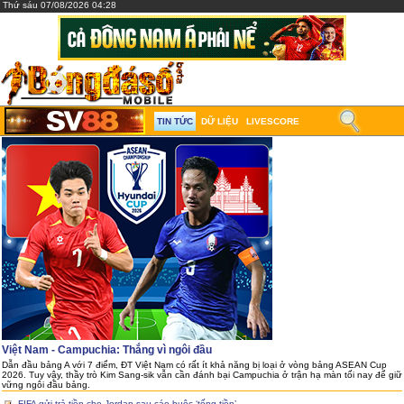
Thứ sáu 07/08/2026 04:28
TIN TỨC
DỮ LIỆU
LIVESCORE
Việt Nam - Campuchia: Thắng vì ngôi đầu
Dẫn đầu bảng A với 7 điểm, ĐT Việt Nam có rất ít khả năng bị loại ở vòng bảng ASEAN Cup
2026. Tuy vậy, thầy trò Kim Sang-sik vẫn cần đánh bại Campuchia ở trận hạ màn tối nay để giữ
vững ngôi đầu bảng.
FIFA gửi trả tiền cho Jordan sau cáo buộc ‘tống tiền’