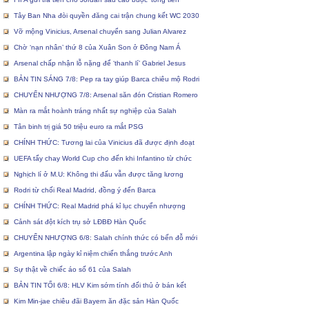
Tây Ban Nha đòi quyền đăng cai trận chung kết WC 2030
Vỡ mộng Vinicius, Arsenal chuyển sang Julian Alvarez
Chờ ‘nạn nhân’ thứ 8 của Xuân Son ở Đông Nam Á
Arsenal chấp nhận lỗ nặng để ‘thanh lí’ Gabriel Jesus
BẢN TIN SÁNG 7/8: Pep ra tay giúp Barca chiêu mộ Rodri
CHUYỂN NHƯỢNG 7/8: Arsenal săn đón Cristian Romero
Màn ra mắt hoành tráng nhất sự nghiệp của Salah
Tân binh trị giá 50 triệu euro ra mắt PSG
CHÍNH THỨC: Tương lai của Vinicius đã được định đoạt
UEFA tẩy chay World Cup cho đến khi Infantino từ chức
Nghịch lí ở M.U: Không thi đấu vẫn được tăng lương
Rodri từ chối Real Madrid, đồng ý đến Barca
CHÍNH THỨC: Real Madrid phá kỉ lục chuyển nhượng
Cảnh sát đột kích trụ sở LĐBĐ Hàn Quốc
CHUYỂN NHƯỢNG 6/8: Salah chính thức có bến đỗ mới
Argentina lập ngày kỉ niệm chiến thắng trước Anh
Sự thật về chiếc áo số 61 của Salah
BẢN TIN TỐI 6/8: HLV Kim sớm tính đối thủ ở bán kết
Kim Min-jae chiêu đãi Bayern ăn đặc sản Hàn Quốc