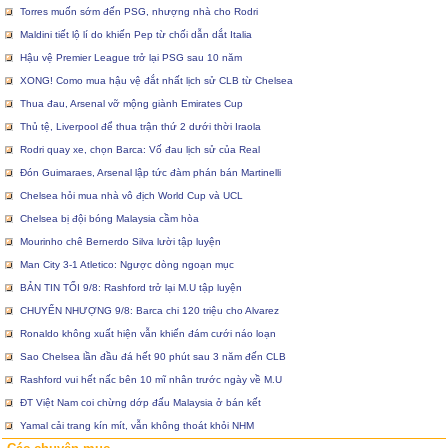
Torres muốn sớm đến PSG, nhượng nhà cho Rodri
Maldini tiết lộ lí do khiến Pep từ chối dẫn dắt Italia
Hậu vệ Premier League trở lại PSG sau 10 năm
XONG! Como mua hậu vệ đắt nhất lịch sử CLB từ Chelsea
Thua đau, Arsenal vỡ mộng giành Emirates Cup
Thủ tệ, Liverpool để thua trận thứ 2 dưới thời Iraola
Rodri quay xe, chọn Barca: Vố đau lịch sử của Real
Đón Guimaraes, Arsenal lập tức đàm phán bán Martinelli
Chelsea hỏi mua nhà vô địch World Cup và UCL
Chelsea bị đội bóng Malaysia cầm hòa
Mourinho chê Bernerdo Silva lười tập luyện
Man City 3-1 Atletico: Ngược dòng ngoạn mục
BẢN TIN TỐI 9/8: Rashford trở lại M.U tập luyện
CHUYỂN NHƯỢNG 9/8: Barca chi 120 triệu cho Alvarez
Ronaldo không xuất hiện vẫn khiến đám cưới náo loạn
Sao Chelsea lần đầu đá hết 90 phút sau 3 năm đến CLB
Rashford vui hết nấc bên 10 mĩ nhân trước ngày về M.U
ĐT Việt Nam coi chừng dớp đấu Malaysia ở bán kết
Yamal cải trang kín mít, vẫn không thoát khỏi NHM