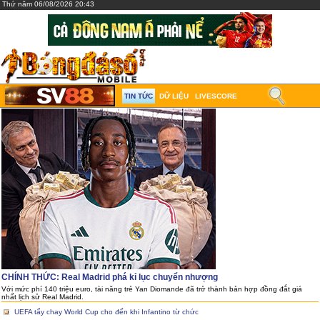
Thứ năm 06/08/2026 20:43
TIN TỨC
DỮ LIỆU
LIVESCORE
CHÍNH THỨC: Real Madrid phá kỉ lục chuyển nhượng
Với mức phí 140 triệu euro, tài năng trẻ Yan Diomande đã trở thành bản hợp đồng đắt giá
nhất lịch sử Real Madrid.
UEFA tẩy chay World Cup cho đến khi Infantino từ chức