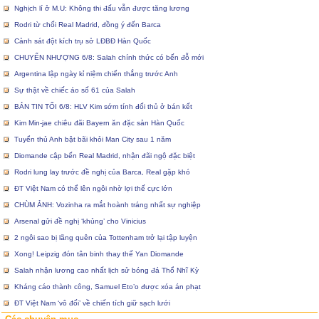
Nghịch lí ở M.U: Không thi đấu vẫn được tăng lương
Rodri từ chối Real Madrid, đồng ý đến Barca
Cảnh sát đột kích trụ sở LĐBĐ Hàn Quốc
CHUYỂN NHƯỢNG 6/8: Salah chính thức có bến đỗ mới
Argentina lập ngày kỉ niệm chiến thắng trước Anh
Sự thật về chiếc áo số 61 của Salah
BẢN TIN TỐI 6/8: HLV Kim sớm tính đối thủ ở bán kết
Kim Min-jae chiêu đãi Bayern ăn đặc sản Hàn Quốc
Tuyển thủ Anh bật bãi khỏi Man City sau 1 năm
Diomande cập bến Real Madrid, nhận đãi ngộ đặc biệt
Rodri lung lay trước đề nghị của Barca, Real gặp khó
ĐT Việt Nam có thể lên ngôi nhờ lợi thế cực lớn
CHÙM ẢNH: Vozinha ra mắt hoành tráng nhất sự nghiệp
Arsenal gửi đề nghị ‘khủng’ cho Vinicius
2 ngôi sao bị lãng quên của Tottenham trở lại tập luyện
Xong! Leipzig đón tân binh thay thế Yan Diomande
Salah nhận lương cao nhất lịch sử bóng đá Thổ Nhĩ Kỳ
Kháng cáo thành công, Samuel Eto’o được xóa án phạt
ĐT Việt Nam ‘vô đối’ về chiến tích giữ sạch lưới