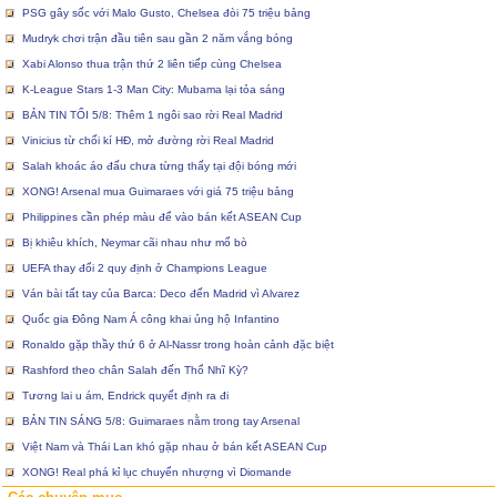
PSG gây sốc với Malo Gusto, Chelsea đòi 75 triệu bảng
Mudryk chơi trận đầu tiên sau gần 2 năm vắng bóng
Xabi Alonso thua trận thứ 2 liên tiếp cùng Chelsea
K-League Stars 1-3 Man City: Mubama lại tỏa sáng
BẢN TIN TỐI 5/8: Thêm 1 ngôi sao rời Real Madrid
Vinicius từ chối kí HĐ, mở đường rời Real Madrid
Salah khoác áo đấu chưa từng thấy tại đội bóng mới
XONG! Arsenal mua Guimaraes với giá 75 triệu bảng
Philippines cần phép màu để vào bán kết ASEAN Cup
Bị khiêu khích, Neymar cãi nhau như mổ bò
UEFA thay đổi 2 quy định ở Champions League
Ván bài tất tay của Barca: Deco đến Madrid vì Alvarez
Quốc gia Đông Nam Á công khai ủng hộ Infantino
Ronaldo gặp thầy thứ 6 ở Al-Nassr trong hoàn cảnh đặc biệt
Rashford theo chân Salah đến Thổ Nhĩ Kỳ?
Tương lai u ám, Endrick quyết định ra đi
BẢN TIN SÁNG 5/8: Guimaraes nằm trong tay Arsenal
Việt Nam và Thái Lan khó gặp nhau ở bán kết ASEAN Cup
XONG! Real phá kỉ lục chuyển nhượng vì Diomande