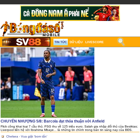
TIN TỨC
DỮ LIỆU
LIVESCORE
CHUYỂN NHƯỢNG 5/8: Barcola đạt thỏa thuận với Anfield
Flick công khai loại 7 cầu thủ; PSG thu về 125 triệu euro; Salah gia nhập đối thủ của Besiktas;
Liverpool liên hệ với Ibrahima Mbaye... là những tin chính trong bản tin sáng nay của BĐS.
Chelsea - Vua giật ‘bom tấn’