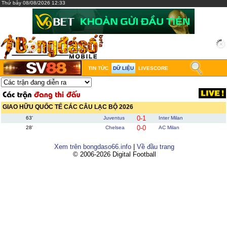
Thứ bảy 08/08/2026 12:33
TIN TỨC
DỮ LIỆU
LIVESCORE
GIAO HỮU QUỐC TẾ CÁC CÂU LẠC BỘ 2026
0-1
63'
Juventus
Inter Milan
0-0
28'
Chelsea
AC Milan
Xem trên bongdaso66.info
|
Về đầu trang
© 2006-2026 Digital Football