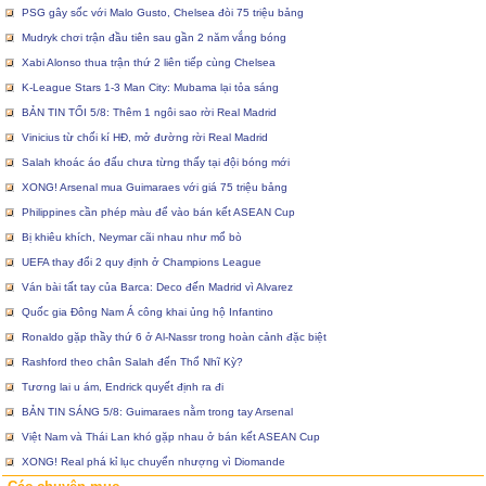
PSG gây sốc với Malo Gusto, Chelsea đòi 75 triệu bảng
Mudryk chơi trận đầu tiên sau gần 2 năm vắng bóng
Xabi Alonso thua trận thứ 2 liên tiếp cùng Chelsea
K-League Stars 1-3 Man City: Mubama lại tỏa sáng
BẢN TIN TỐI 5/8: Thêm 1 ngôi sao rời Real Madrid
Vinicius từ chối kí HĐ, mở đường rời Real Madrid
Salah khoác áo đấu chưa từng thấy tại đội bóng mới
XONG! Arsenal mua Guimaraes với giá 75 triệu bảng
Philippines cần phép màu để vào bán kết ASEAN Cup
Bị khiêu khích, Neymar cãi nhau như mổ bò
UEFA thay đổi 2 quy định ở Champions League
Ván bài tất tay của Barca: Deco đến Madrid vì Alvarez
Quốc gia Đông Nam Á công khai ủng hộ Infantino
Ronaldo gặp thầy thứ 6 ở Al-Nassr trong hoàn cảnh đặc biệt
Rashford theo chân Salah đến Thổ Nhĩ Kỳ?
Tương lai u ám, Endrick quyết định ra đi
BẢN TIN SÁNG 5/8: Guimaraes nằm trong tay Arsenal
Việt Nam và Thái Lan khó gặp nhau ở bán kết ASEAN Cup
XONG! Real phá kỉ lục chuyển nhượng vì Diomande