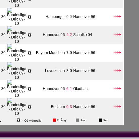
2:30
Hamburger
0-0
Hannover 96
0:30
Hannover 96
4-2
Schalke 04
3:30
Bayern Munchen
7-0
Hannover 96
0:30
Leverkusen
3-0
Hannover 96
0:30
Hannover 96
6-1
Gladbach
0:30
Bochum
0-3
Hannover 96
Thắng
Hòa
Bại
y
= Có videoclip