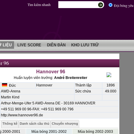
Tìm kiếm nhanh
Đội bóng yêu 
Ữ LIỆU
LIVE SCORE
DIỄN ĐÀN
KHO LƯU TRỮ
r 96
Hannover 96
Huấn luyện viên trưởng:
André Breitenreiter
Hannover
Thành lập
1896
Đức
AWD-Arena
Sức chứa
49.000
Martin Kind
Arthur-Menge-Ufer 5 AWD-Arena DE - 30169 HANNOVER
+49 511 969 00 96-FAX: +49 511 969 00 796
http://www.hannover96.de
Thống kê
Danh sách cầu thủ
Chuyển nhượng
g 2000-2001
Mùa bóng 2001-2002
Mùa bóng 2002-2003