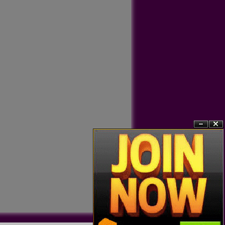
?n
?�ng