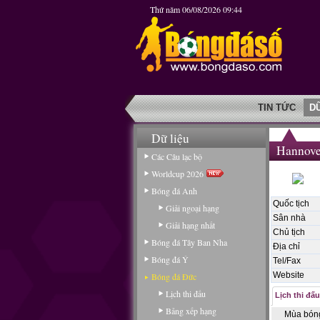
Thứ năm 06/08/2026 09:44
TIN TỨC
D
Dữ liệu
Hannove
Các Câu lạc bộ
Worldcup 2026
Bóng đá Anh
Quốc tịch
Giải ngoại hạng
Sân nhà
Giải hạng nhất
Chủ tịch
Bóng đá Tây Ban Nha
Địa chỉ
Bóng đá Ý
Tel/Fax
Website
Bóng đá Đức
Lịch thi đấu
Lịch thi đấu
Bảng xếp hạng
Mùa bón