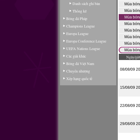
Danh sách ghi bàn
Mùa bón
Thống kê
Mùa bón
Mùa bón
Bóng đá Pháp
Mùa bón
Champions League
Mùa bón
Europa League
Mùa bón
Europa Conference League
Mùa bón
UEFA Nations League
Mùa bón
Các giải khác
Ngày/giờ
Bóng đá Việt Nam
08/08/09 2
Chuyển nhượng
Xếp hạng quốc tế
15/08/09 2
22/08/09 2
29/08/09 2