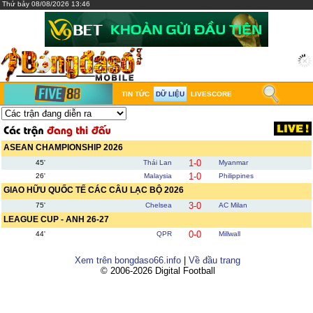
Thứ bảy 08/08/2026 13:46
TIN TỨC
DỮ LIỆU
LIVESCORE
ASEAN CHAMPIONSHIP 2026
1-0
45'
Thái Lan
Myanmar
1-0
26'
Malaysia
Philippines
GIAO HỮU QUỐC TẾ CÁC CÂU LẠC BỘ 2026
3-0
75'
Chelsea
AC Milan
LEAGUE CUP - ANH 26-27
0-0
44'
QPR
Millwall
Xem trên bongdaso66.info
|
Về đầu trang
© 2006-2026 Digital Football