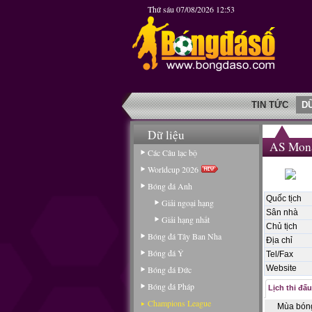
Thứ sáu 07/08/2026 12:53
TIN TỨC
D
Dữ liệu
AS Mon
Các Câu lạc bộ
Worldcup 2026
Bóng đá Anh
Quốc tịch
Giải ngoại hạng
Sân nhà
Giải hạng nhất
Chủ tịch
Bóng đá Tây Ban Nha
Địa chỉ
Bóng đá Ý
Tel/Fax
Website
Bóng đá Đức
Bóng đá Pháp
Lịch thi đấu
Champions League
Mùa bón