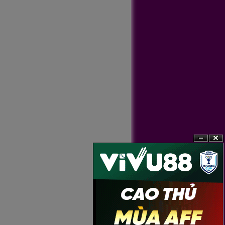
?n
?�ng