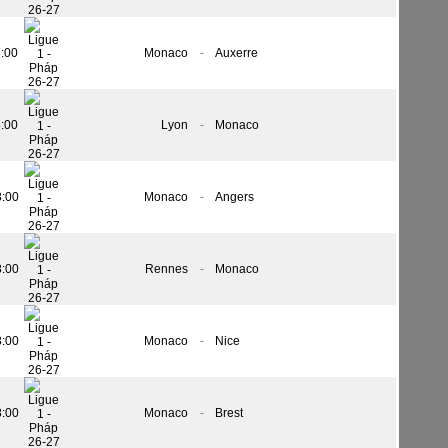
8:00
Monaco
-
Auxerre
8:00
Lyon
-
Monaco
8:00
Monaco
-
Angers
8:00
Rennes
-
Monaco
8:00
Monaco
-
Nice
8:00
Monaco
-
Brest