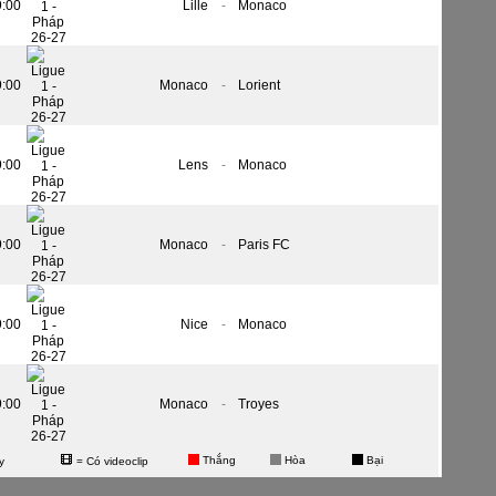
9:00
Lille
-
Monaco
9:00
Monaco
-
Lorient
9:00
Lens
-
Monaco
9:00
Monaco
-
Paris FC
9:00
Nice
-
Monaco
9:00
Monaco
-
Troyes
Thắng
Hòa
Bại
y
= Có videoclip