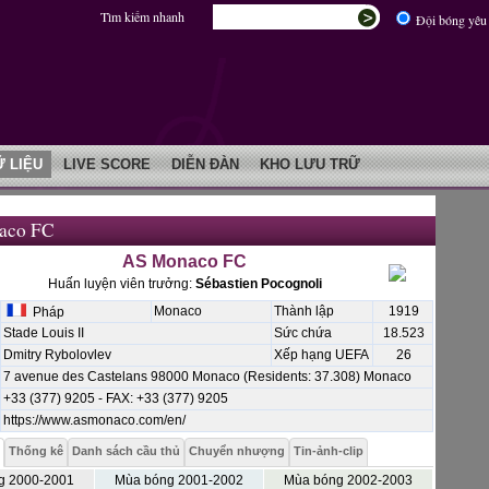
Tìm kiếm nhanh
Đội bóng yêu 
Ữ LIỆU
LIVE SCORE
DIỄN ĐÀN
KHO LƯU TRỮ
aco FC
AS Monaco FC
Huấn luyện viên trưởng:
Sébastien Pocognoli
Monaco
Thành lập
1919
Pháp
Stade Louis II
Sức chứa
18.523
Dmitry Rybolovlev
Xếp hạng UEFA
26
7 avenue des Castelans 98000 Monaco (Residents: 37.308) Monaco
+33 (377) 9205 - FAX: +33 (377) 9205
https://www.asmonaco.com/en/
Thống kê
Danh sách cầu thủ
Chuyển nhượng
Tin-ảnh-clip
g 2000-2001
Mùa bóng 2001-2002
Mùa bóng 2002-2003