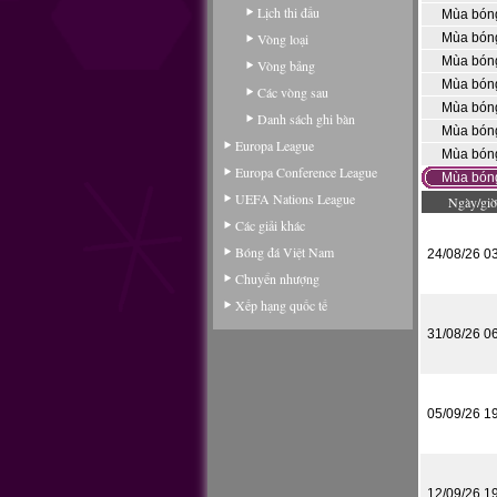
Lịch thi đấu
Mùa bón
Vòng loại
Mùa bón
Mùa bón
Vòng bảng
Mùa bón
Các vòng sau
Mùa bón
Danh sách ghi bàn
Mùa bón
Europa League
Mùa bón
Europa Conference League
Mùa bón
UEFA Nations League
Ngày/giờ
Các giải khác
Bóng đá Việt Nam
24/08/26 0
Chuyển nhượng
Xếp hạng quốc tế
31/08/26 0
05/09/26 1
12/09/26 1