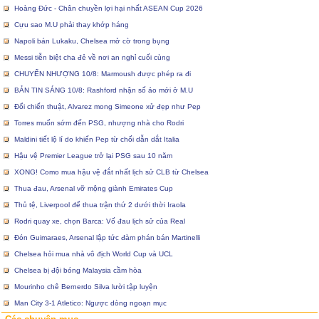
Hoàng Đức - Chân chuyền lợi hại nhất ASEAN Cup 2026
Cựu sao M.U phải thay khớp háng
Napoli bán Lukaku, Chelsea mở cờ trong bụng
Messi tiễn biệt cha đẻ về nơi an nghỉ cuối cùng
CHUYỂN NHƯỢNG 10/8: Marmoush được phép ra đi
BẢN TIN SÁNG 10/8: Rashford nhận số áo mới ở M.U
Đổi chiến thuật, Alvarez mong Simeone xử đẹp như Pep
Torres muốn sớm đến PSG, nhượng nhà cho Rodri
Maldini tiết lộ lí do khiến Pep từ chối dẫn dắt Italia
Hậu vệ Premier League trở lại PSG sau 10 năm
XONG! Como mua hậu vệ đắt nhất lịch sử CLB từ Chelsea
Thua đau, Arsenal vỡ mộng giành Emirates Cup
Thủ tệ, Liverpool để thua trận thứ 2 dưới thời Iraola
Rodri quay xe, chọn Barca: Vố đau lịch sử của Real
Đón Guimaraes, Arsenal lập tức đàm phán bán Martinelli
Chelsea hỏi mua nhà vô địch World Cup và UCL
Chelsea bị đội bóng Malaysia cầm hòa
Mourinho chê Bernerdo Silva lười tập luyện
Man City 3-1 Atletico: Ngược dòng ngoạn mục