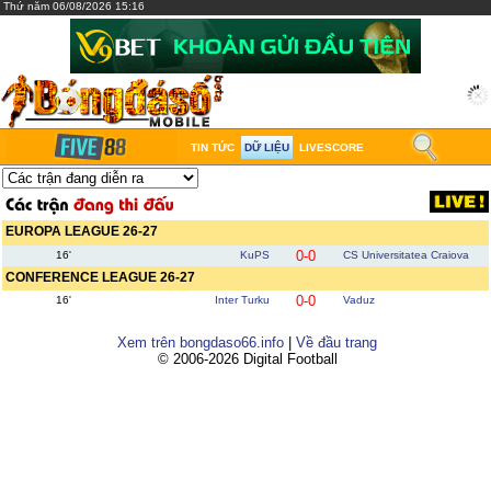
Thứ năm 06/08/2026 15:16
TIN TỨC
DỮ LIỆU
LIVESCORE
EUROPA LEAGUE 26-27
0-0
16'
KuPS
CS Universitatea Craiova
CONFERENCE LEAGUE 26-27
0-0
16'
Inter Turku
Vaduz
Xem trên bongdaso66.info
|
Về đầu trang
© 2006-2026 Digital Football