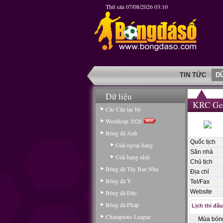
Thứ sáu 07/08/2026 03:10
TIN TỨC
D
Dữ liệu
KRC Ge
Các Câu lạc bộ
Worldcup 2026
Bóng đá Anh
Quốc tịch
Giải ngoại hạng
Sân nhà
Giải hạng nhất
Chủ tịch
Bóng đá Tây Ban Nha
Địa chỉ
Bóng đá Ý
Tel/Fax
Website
Bóng đá Đức
Bóng đá Pháp
Lịch thi đấu
Champions League
Mùa bón