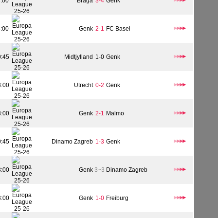
3:00
Braga
3-4
Genk
3:00
Genk
2-1
FC Basel
0:45
Midtjylland
1-0
Genk
3:00
Utrecht
0-2
Genk
3:00
Genk
2-1
Malmo
0:45
Dinamo Zagreb
1-3
Genk
3:00
Genk
3~3
Dinamo Zagreb
3:00
Genk
1-0
Freiburg