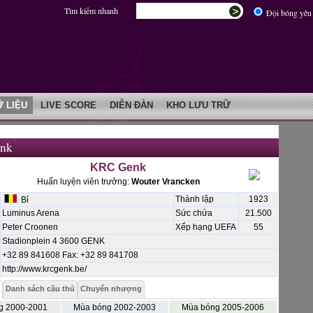
Tìm kiếm nhanh
Đội bóng yêu 
Ữ LIỆU
LIVE SCORE
DIỄN ĐÀN
KHO LƯU TRỮ
nk
KRC Genk
Huấn luyện viên trưởng:
Wouter Vrancken
Thành lập
1923
Bỉ
Luminus Arena
Sức chứa
21.500
Peter Croonen
Xếp hạng UEFA
55
Stadionplein 4 3600 GENK
+32 89 841608 Fax: +32 89 841708
http://www.krcgenk.be/
Danh sách cầu thủ
Chuyển nhượng
g 2000-2001
Mùa bóng 2002-2003
Mùa bóng 2005-2006