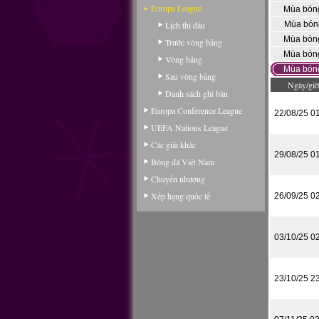
Europa League
Mùa bón
Lịch thi đấu
Mùa bón
Mùa bón
Trước vòng bảng
Mùa bón
Vòng bảng
Mùa bón
Sau vòng bảng
Ngày/giờ
Danh sách ghi bàn
Europa Conference League
22/08/25 0
UEFA Nations League
Các giải khác
29/08/25 0
Bóng đá Việt Nam
Chuyển nhượng
Xếp hạng quốc tế
26/09/25 0
03/10/25 0
23/10/25 2