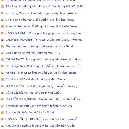
Tây Ban Nha đòi quyền đăng cai trận chung kết WC 2030
Vỡ mộng Vinicius, Arsenal chuyển sang Julian Alvarez
Chờ ‘nạn nhân’ thứ 8 của Xuân Son ở Đông Nam Á
Arsenal chấp nhận lỗ nặng để ‘thanh lí’ Gabriel Jesus
BẢN TIN SÁNG 7/8: Pep ra tay giúp Barca chiêu mộ Rodri
CHUYỂN NHƯỢNG 7/8: Arsenal săn đón Cristian Romero
Màn ra mắt hoành tráng nhất sự nghiệp của Salah
Tân binh trị giá 50 triệu euro ra mắt PSG
CHÍNH THỨC: Tương lai của Vinicius đã được định đoạt
UEFA tẩy chay World Cup cho đến khi Infantino từ chức
Nghịch lí ở M.U: Không thi đấu vẫn được tăng lương
Rodri từ chối Real Madrid, đồng ý đến Barca
CHÍNH THỨC: Real Madrid phá kỉ lục chuyển nhượng
Cảnh sát đột kích trụ sở LĐBĐ Hàn Quốc
CHUYỂN NHƯỢNG 6/8: Salah chính thức có bến đỗ mới
Argentina lập ngày kỉ niệm chiến thắng trước Anh
Sự thật về chiếc áo số 61 của Salah
BẢN TIN TỐI 6/8: HLV Kim sớm tính đối thủ ở bán kết
Kim Min-jae chiêu đãi Bayern ăn đặc sản Hàn Quốc