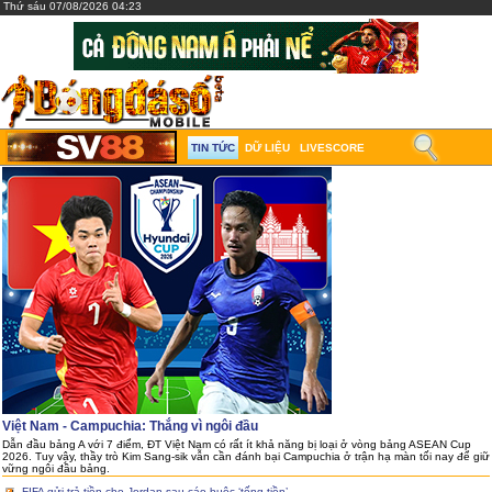
Thứ sáu 07/08/2026 04:23
TIN TỨC
DỮ LIỆU
LIVESCORE
Việt Nam - Campuchia: Thắng vì ngôi đầu
Dẫn đầu bảng A với 7 điểm, ĐT Việt Nam có rất ít khả năng bị loại ở vòng bảng ASEAN Cup
2026. Tuy vậy, thầy trò Kim Sang-sik vẫn cần đánh bại Campuchia ở trận hạ màn tối nay để giữ
vững ngôi đầu bảng.
FIFA gửi trả tiền cho Jordan sau cáo buộc ‘tống tiền’