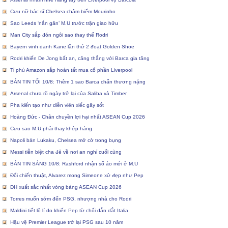
Cựu nữ bác sĩ Chelsea châm biếm Mourinho
Sao Leeds ‘nắn gân’ M.U trước trận giao hữu
Man City sắp đón ngôi sao thay thế Rodri
Bayern vinh danh Kane lần thứ 2 đoạt Golden Shoe
Rodri khiến De Jong bất an, căng thẳng với Barca gia tăng
Tỉ phú Amazon sắp hoàn tất mua cổ phần Liverpool
BẢN TIN TỐI 10/8: Thêm 1 sao Barca chấn thương nặng
Arsenal chưa rõ ngày trở lại của Saliba và Timber
Pha kiến tạo như diễn viên xiếc gây sốt
Hoàng Đức - Chân chuyền lợi hại nhất ASEAN Cup 2026
Cựu sao M.U phải thay khớp háng
Napoli bán Lukaku, Chelsea mở cờ trong bụng
Messi tiễn biệt cha đẻ về nơi an nghỉ cuối cùng
BẢN TIN SÁNG 10/8: Rashford nhận số áo mới ở M.U
Đổi chiến thuật, Alvarez mong Simeone xử đẹp như Pep
ĐH xuất sắc nhất vòng bảng ASEAN Cup 2026
Torres muốn sớm đến PSG, nhượng nhà cho Rodri
Maldini tiết lộ lí do khiến Pep từ chối dẫn dắt Italia
Hậu vệ Premier League trở lại PSG sau 10 năm