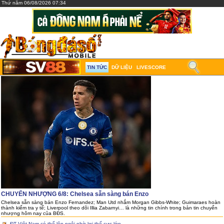
Thứ năm 06/08/2026 07:34
TIN TỨC
DỮ LIỆU
LIVESCORE
CHUYỂN NHƯỢNG 6/8: Chelsea sẵn sàng bán Enzo
Chelsea sẵn sàng bán Enzo Fernandez; Man Utd nhắm Morgan Gibbs-White; Guimaraes hoàn
thành kiểm tra y tế; Liverpool theo dõi Illia Zabarnyi… là những tin chính trong bản tin chuyển
nhượng hôm nay của BĐS.
ĐT Việt Nam có thể lên ngôi nhờ lợi thế cực lớn