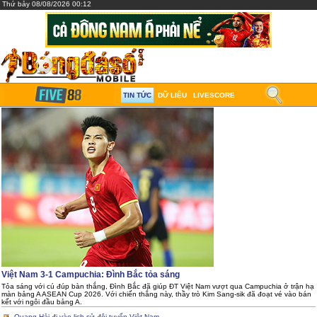
Thứ bảy 08/08/2026 00:12
TIN TỨC
DỮ LIỆU
LIVESCORE
Việt Nam 3-1 Campuchia: Đình Bắc tỏa sáng
Tỏa sáng với cú đúp bàn thắng, Đình Bắc đã giúp ĐT Việt Nam vượt qua Campuchia ở trận hạ
màn bảng A ASEAN Cup 2026. Với chiến thắng này, thầy trò Kim Sang-sik đã đoạt vé vào bán
kết với ngôi đầu bảng A.
Quang Hải đi vào lịch sử đội tuyển Việt Nam