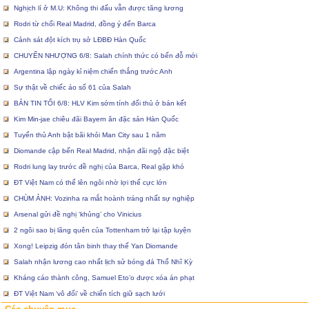
Nghịch lí ở M.U: Không thi đấu vẫn được tăng lương
Rodri từ chối Real Madrid, đồng ý đến Barca
Cảnh sát đột kích trụ sở LĐBĐ Hàn Quốc
CHUYỂN NHƯỢNG 6/8: Salah chính thức có bến đỗ mới
Argentina lập ngày kỉ niệm chiến thắng trước Anh
Sự thật về chiếc áo số 61 của Salah
BẢN TIN TỐI 6/8: HLV Kim sớm tính đối thủ ở bán kết
Kim Min-jae chiêu đãi Bayern ăn đặc sản Hàn Quốc
Tuyển thủ Anh bật bãi khỏi Man City sau 1 năm
Diomande cập bến Real Madrid, nhận đãi ngộ đặc biệt
Rodri lung lay trước đề nghị của Barca, Real gặp khó
ĐT Việt Nam có thể lên ngôi nhờ lợi thế cực lớn
CHÙM ẢNH: Vozinha ra mắt hoành tráng nhất sự nghiệp
Arsenal gửi đề nghị ‘khủng’ cho Vinicius
2 ngôi sao bị lãng quên của Tottenham trở lại tập luyện
Xong! Leipzig đón tân binh thay thế Yan Diomande
Salah nhận lương cao nhất lịch sử bóng đá Thổ Nhĩ Kỳ
Kháng cáo thành công, Samuel Eto’o được xóa án phạt
ĐT Việt Nam ‘vô đối’ về chiến tích giữ sạch lưới