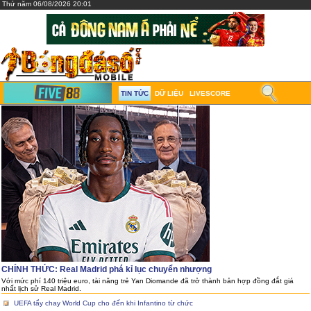
Thứ năm 06/08/2026 20:01
TIN TỨC
DỮ LIỆU
LIVESCORE
CHÍNH THỨC: Real Madrid phá kỉ lục chuyển nhượng
Với mức phí 140 triệu euro, tài năng trẻ Yan Diomande đã trở thành bản hợp đồng đắt giá
nhất lịch sử Real Madrid.
UEFA tẩy chay World Cup cho đến khi Infantino từ chức