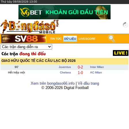
Thứ bảy 08/08/2026 13:00
TIN TỨC
DỮ LIỆU
LIVESCORE
GIAO HỮU QUỐC TẾ CÁC CÂU LẠC BỘ 2026
0-2
90'
Juventus
Inter Milan
1-0
Hết hiệp một
Chelsea
AC Milan
Xem trên bongdaso66.info
|
Về đầu trang
© 2006-2026 Digital Football