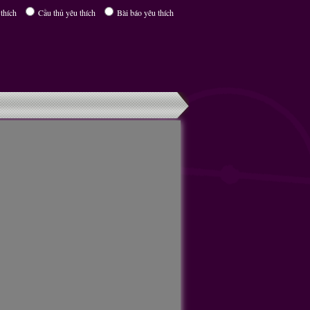
thích
Cầu thủ yêu thích
Bài báo yêu thích