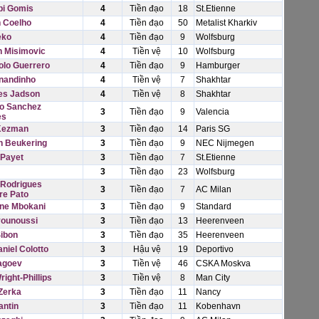
bi Gomis
4
Tiền đạo
18
St.Etienne
 Coelho
4
Tiền đạo
50
Metalist Kharkiv
eko
4
Tiền đạo
9
Wolfsburg
n Misimovic
4
Tiền vệ
10
Wolfsburg
olo Guerrero
4
Tiền đạo
9
Hamburger
rnandinho
4
Tiền vệ
7
Shakhtar
es Jadson
4
Tiền vệ
8
Shakhtar
o Sanchez
3
Tiền đạo
9
Valencia
es
Kezman
3
Tiền đạo
14
Paris SG
n Beukering
3
Tiền đạo
9
NEC Nijmegen
 Payet
3
Tiền đạo
7
St.Etienne
3
Tiền đạo
23
Wolfsburg
 Rodrigues
3
Tiền đạo
7
AC Milan
re Pato
ne Mbokani
3
Tiền đạo
9
Standard
younoussi
3
Tiền đạo
13
Heerenveen
Sibon
3
Tiền đạo
35
Heerenveen
niel Colotto
3
Hậu vệ
19
Deportivo
agoev
3
Tiền vệ
46
CSKA Moskva
ight-Phillips
3
Tiền vệ
8
Man City
Zerka
3
Tiền đạo
11
Nancy
antin
3
Tiền đạo
11
Kobenhavn