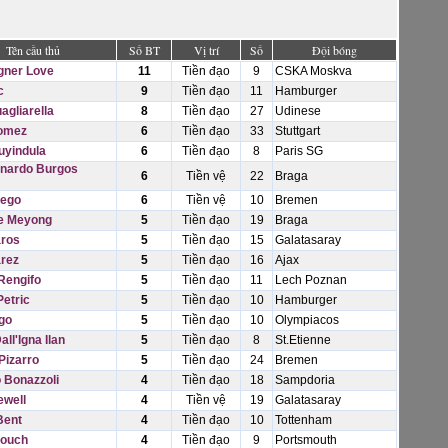
Tên cầu thủ
Số BT
Vị trí
Số
Đội bóng
gner Love
11
Tiền đạo
9
CSKA Moskva
c
9
Tiền đạo
11
Hamburger
agliarella
8
Tiền đạo
27
Udinese
omez
6
Tiền đạo
33
Stuttgart
uyindula
6
Tiền đạo
8
Paris SG
rnardo Burgos
6
Tiền vệ
22
Braga
iego
6
Tiền vệ
10
Bremen
Ze Meyong
5
Tiền đạo
19
Braga
aros
5
Tiền đạo
15
Galatasaray
arez
5
Tiền đạo
16
Ajax
Rengifo
5
Tiền đạo
11
Lech Poznan
etric
5
Tiền đạo
10
Hamburger
go
5
Tiền đạo
10
Olympiacos
all'Igna Ilan
5
Tiền đạo
8
St.Etienne
Pizarro
5
Tiền đạo
24
Bremen
 Bonazzoli
4
Tiền đạo
18
Sampdoria
ewell
4
Tiền vệ
19
Galatasaray
Bent
4
Tiền đạo
10
Tottenham
rouch
4
Tiền đạo
9
Portsmouth