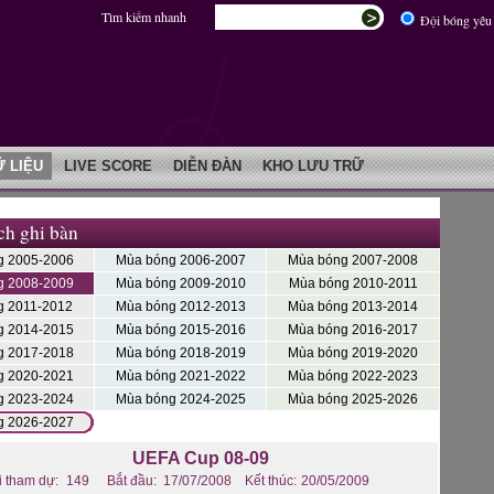
Tìm kiếm nhanh
Đội bóng yêu 
Ữ LIỆU
LIVE SCORE
DIỄN ĐÀN
KHO LƯU TRỮ
ch ghi bàn
g 2005-2006
Mùa bóng 2006-2007
Mùa bóng 2007-2008
g 2008-2009
Mùa bóng 2009-2010
Mùa bóng 2010-2011
g 2011-2012
Mùa bóng 2012-2013
Mùa bóng 2013-2014
g 2014-2015
Mùa bóng 2015-2016
Mùa bóng 2016-2017
g 2017-2018
Mùa bóng 2018-2019
Mùa bóng 2019-2020
g 2020-2021
Mùa bóng 2021-2022
Mùa bóng 2022-2023
g 2023-2024
Mùa bóng 2024-2025
Mùa bóng 2025-2026
g 2026-2027
UEFA Cup 08-09
i tham dự:
149
Bắt đầu:
17/07/2008
Kết thúc:
20/05/2009