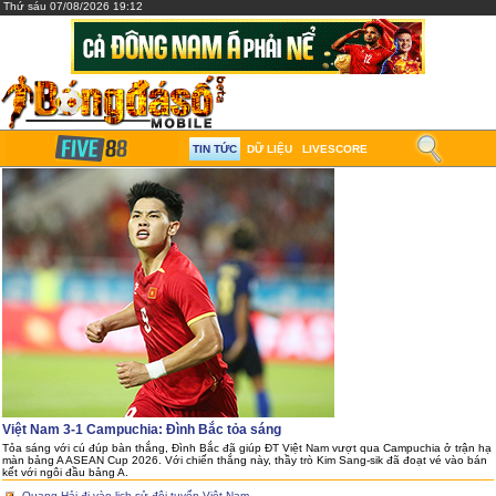
Thứ sáu 07/08/2026 19:12
TIN TỨC
DỮ LIỆU
LIVESCORE
Việt Nam 3-1 Campuchia: Đình Bắc tỏa sáng
Tỏa sáng với cú đúp bàn thắng, Đình Bắc đã giúp ĐT Việt Nam vượt qua Campuchia ở trận hạ
màn bảng A ASEAN Cup 2026. Với chiến thắng này, thầy trò Kim Sang-sik đã đoạt vé vào bán
kết với ngôi đầu bảng A.
Quang Hải đi vào lịch sử đội tuyển Việt Nam