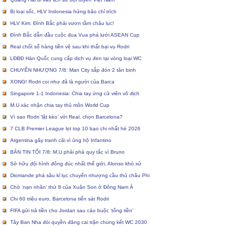
Bị loại sốc, HLV Indonesia hứng bão chỉ trích
HLV Kim: Đình Bắc phải vươn tầm châu lục!
Đình Bắc dẫn đầu cuộc đua Vua phá lưới ASEAN Cup
Real chốt sổ hàng tiền vệ sau khi thất bại vụ Rodri
LĐBĐ Hàn Quốc cung cấp dịch vụ đen tại vòng loại WC
CHUYỂN NHƯỢNG 7/8: Man City sắp đón 2 tân binh
XONG! Rodri coi như đã là người của Barca
Singapore 1-1 Indonesia: Chia tay ứng cử viên vô địch
M.U xác nhận chia tay thủ môn World Cup
Vì sao Rodri ‘lật kèo’ với Real, chọn Barcelona?
7 CLB Premier League lọt top 10 bạo chi nhất hè 2026
Argentina gây tranh cãi vì ủng hộ Infantino
BẢN TIN TỐI 7/8: M.U phải phá quy tắc vì Bruno
Sở hữu đội hình đông đúc nhất thế giới, Alonso khó xử
Diomande phá sâu kỉ lục chuyển nhượng cầu thủ châu Phi
Chờ ‘nạn nhân’ thứ 8 của Xuân Son ở Đông Nam Á
Chi 60 triệu euro, Barcelona tiến sát Rodri
FIFA gửi trả tiền cho Jordan sau cáo buộc ‘tống tiền’
Tây Ban Nha đòi quyền đăng cai trận chung kết WC 2030