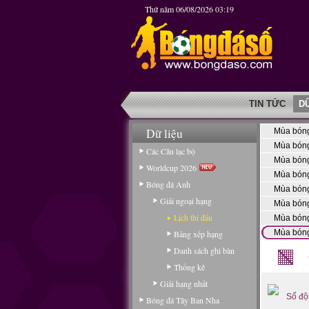
Thứ năm 06/08/2026 03:19
TIN TỨC
D
Dữ liệu
Mùa bón
Mùa bón
Các Câu lạc bộ
Mùa bón
Worldcup 2026
Mùa bón
Bóng đá Anh
Mùa bón
Giải ngoại hạng
Mùa bón
Lịch thi đấu
Mùa bón
Mùa bón
Bảng xếp hạng
Danh sách ghi bàn
Thống kê
Giải hạng nhất
Số độ
Bóng đá Tây Ban Nha