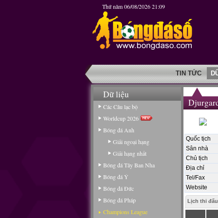
Thứ năm 06/08/2026 21:09
TIN TỨC
D
Dữ liệu
Djurgard
Các Câu lạc bộ
Worldcup 2026
Bóng đá Anh
Quốc tịch
Giải ngoại hạng
Sân nhà
Giải hạng nhất
Chủ tịch
Bóng đá Tây Ban Nha
Địa chỉ
Bóng đá Ý
Tel/Fax
Website
Bóng đá Đức
Bóng đá Pháp
Lịch thi đấu
Champions League