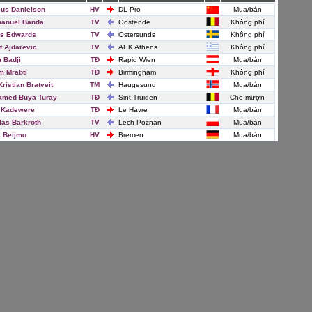
us Danielson
HV
DL Pro
Mua/bán
anuel Banda
TV
Oostende
Không phí
is Edwards
TV
Ostersunds
Không phí
it Ajdarevic
TV
AEK Athens
Không phí
u Badji
TĐ
Rapid Wien
Mua/bán
m Mrabti
TĐ
Birmingham
Không phí
Kristian Bratveit
TM
Haugesund
Mua/bán
amed Buya Turay
TĐ
Sint-Truiden
Cho mượn
 Kadewere
TĐ
Le Havre
Mua/bán
las Barkroth
TV
Lech Poznan
Mua/bán
x Beijmo
HV
Bremen
Mua/bán