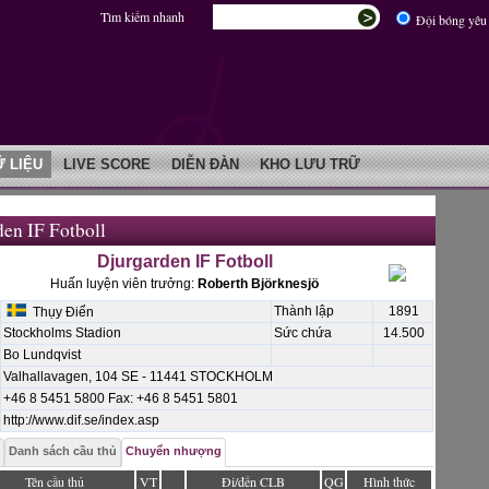
Tìm kiếm nhanh
Đội bóng yêu 
Ữ LIỆU
LIVE SCORE
DIỄN ĐÀN
KHO LƯU TRỮ
en IF Fotboll
Djurgarden IF Fotboll
Huấn luyện viên trưởng:
Roberth Björknesjö
Thành lập
1891
Thụy Điển
Stockholms Stadion
Sức chứa
14.500
Bo Lundqvist
Valhallavagen, 104 SE - 11441 STOCKHOLM
+46 8 5451 5800 Fax: +46 8 5451 5801
http://www.dif.se/index.asp
Danh sách cầu thủ
Chuyển nhượng
Tên cầu thủ
VT
Đi/đến CLB
QG
Hình thức