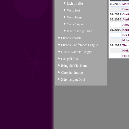
Lịch thi đấu
02/2020
Marc
Emm
Vòng loại
07/2019
Curt
Vòng bảng
02/2019
Astr
Các vòng sau
Alio
01/2019
Keri
Danh sách ghi bàn
Per 
Europa League
Moh
Europa Conference League
07/2018
Tino
Nick
UEFA Nations League
Feli
Các giải khác
Bóng đá Việt Nam
Chuyển nhượng
Xếp hạng quốc tế