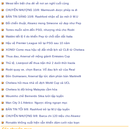
Messi tiễn biệt cha đẻ về nơi an nghỉ cuối cùng
CHUYỂN NHƯỢNG 10/8: Marmoush được phép ra đi
BẢN TIN SÁNG 10/8: Rashford nhận số áo mới ở M.U
Đổi chiến thuật, Alvarez mong Simeone xử đẹp như Pep
Torres muốn sớm đến PSG, nhượng nhà cho Rodri
Maldini tiết lộ lí do khiến Pep từ chối dẫn dắt Italia
Hậu vệ Premier League trở lại PSG sau 10 năm
XONG! Como mua hậu vệ đắt nhất lịch sử CLB từ Chelsea
Thua đau, Arsenal vỡ mộng giành Emirates Cup
Thủ tệ, Liverpool để thua trận thứ 2 dưới thời Iraola
Rodri quay xe, chọn Barca: Vố đau lịch sử của Real
Đón Guimaraes, Arsenal lập tức đàm phán bán Martinelli
Chelsea hỏi mua nhà vô địch World Cup và UCL
Chelsea bị đội bóng Malaysia cầm hòa
Mourinho chê Bernerdo Silva lười tập luyện
Man City 3-1 Atletico: Ngược dòng ngoạn mục
BẢN TIN TỐI 9/8: Rashford trở lại M.U tập luyện
CHUYỂN NHƯỢNG 9/8: Barca chi 120 triệu cho Alvarez
Ronaldo không xuất hiện vẫn khiến đám cưới náo loạn