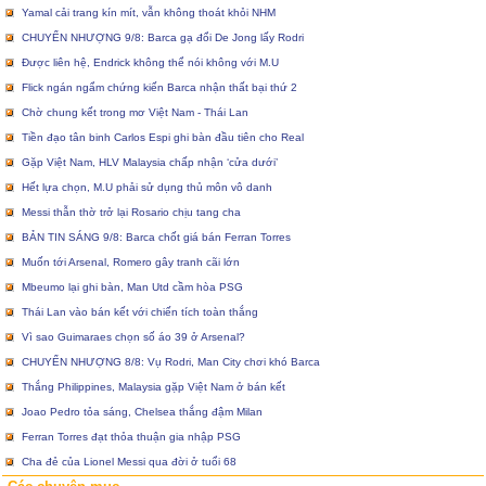
Yamal cải trang kín mít, vẫn không thoát khỏi NHM
CHUYỂN NHƯỢNG 9/8: Barca gạ đổi De Jong lấy Rodri
Được liên hệ, Endrick không thể nói không với M.U
Flick ngán ngẩm chứng kiến Barca nhận thất bại thứ 2
Chờ chung kết trong mơ Việt Nam - Thái Lan
Tiền đạo tân binh Carlos Espi ghi bàn đầu tiên cho Real
Gặp Việt Nam, HLV Malaysia chấp nhận ‘cửa dưới’
Hết lựa chọn, M.U phải sử dụng thủ môn vô danh
Messi thẫn thờ trở lại Rosario chịu tang cha
BẢN TIN SÁNG 9/8: Barca chốt giá bán Ferran Torres
Muốn tới Arsenal, Romero gây tranh cãi lớn
Mbeumo lại ghi bàn, Man Utd cầm hòa PSG
Thái Lan vào bán kết với chiến tích toàn thắng
Vì sao Guimaraes chọn số áo 39 ở Arsenal?
CHUYỂN NHƯỢNG 8/8: Vụ Rodri, Man City chơi khó Barca
Thắng Philippines, Malaysia gặp Việt Nam ở bán kết
Joao Pedro tỏa sáng, Chelsea thắng đậm Milan
Ferran Torres đạt thỏa thuận gia nhập PSG
Cha đẻ của Lionel Messi qua đời ở tuổi 68