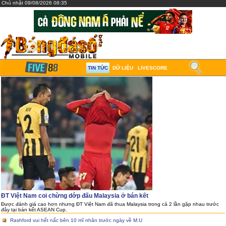
Chủ nhật 09/08/2026 08:35
TIN TỨC
DỮ LIỆU
LIVESCORE
ĐT Việt Nam coi chừng dớp đấu Malaysia ở bán kết
Được đánh giá cao hơn nhưng ĐT Việt Nam đã thua Malaysia trong cả 2 lần gặp nhau trước
đây tại bán kết ASEAN Cup.
Rashford vui hết nấc bên 10 mĩ nhân trước ngày về M.U