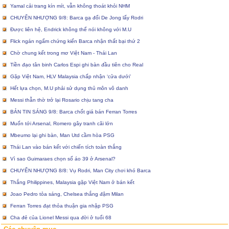
Yamal cải trang kín mít, vẫn không thoát khỏi NHM
CHUYỂN NHƯỢNG 9/8: Barca gạ đổi De Jong lấy Rodri
Được liên hệ, Endrick không thể nói không với M.U
Flick ngán ngẩm chứng kiến Barca nhận thất bại thứ 2
Chờ chung kết trong mơ Việt Nam - Thái Lan
Tiền đạo tân binh Carlos Espi ghi bàn đầu tiên cho Real
Gặp Việt Nam, HLV Malaysia chấp nhận ‘cửa dưới’
Hết lựa chọn, M.U phải sử dụng thủ môn vô danh
Messi thẫn thờ trở lại Rosario chịu tang cha
BẢN TIN SÁNG 9/8: Barca chốt giá bán Ferran Torres
Muốn tới Arsenal, Romero gây tranh cãi lớn
Mbeumo lại ghi bàn, Man Utd cầm hòa PSG
Thái Lan vào bán kết với chiến tích toàn thắng
Vì sao Guimaraes chọn số áo 39 ở Arsenal?
CHUYỂN NHƯỢNG 8/8: Vụ Rodri, Man City chơi khó Barca
Thắng Philippines, Malaysia gặp Việt Nam ở bán kết
Joao Pedro tỏa sáng, Chelsea thắng đậm Milan
Ferran Torres đạt thỏa thuận gia nhập PSG
Cha đẻ của Lionel Messi qua đời ở tuổi 68