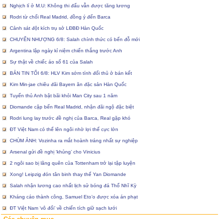
Nghịch lí ở M.U: Không thi đấu vẫn được tăng lương
Rodri từ chối Real Madrid, đồng ý đến Barca
Cảnh sát đột kích trụ sở LĐBĐ Hàn Quốc
CHUYỂN NHƯỢNG 6/8: Salah chính thức có bến đỗ mới
Argentina lập ngày kỉ niệm chiến thắng trước Anh
Sự thật về chiếc áo số 61 của Salah
BẢN TIN TỐI 6/8: HLV Kim sớm tính đối thủ ở bán kết
Kim Min-jae chiêu đãi Bayern ăn đặc sản Hàn Quốc
Tuyển thủ Anh bật bãi khỏi Man City sau 1 năm
Diomande cập bến Real Madrid, nhận đãi ngộ đặc biệt
Rodri lung lay trước đề nghị của Barca, Real gặp khó
ĐT Việt Nam có thể lên ngôi nhờ lợi thế cực lớn
CHÙM ẢNH: Vozinha ra mắt hoành tráng nhất sự nghiệp
Arsenal gửi đề nghị ‘khủng’ cho Vinicius
2 ngôi sao bị lãng quên của Tottenham trở lại tập luyện
Xong! Leipzig đón tân binh thay thế Yan Diomande
Salah nhận lương cao nhất lịch sử bóng đá Thổ Nhĩ Kỳ
Kháng cáo thành công, Samuel Eto’o được xóa án phạt
ĐT Việt Nam ‘vô đối’ về chiến tích giữ sạch lưới