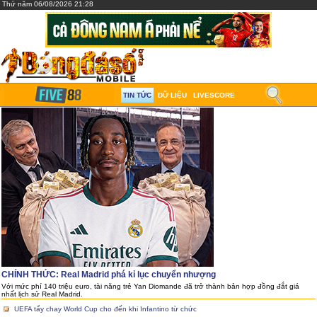
Thứ năm 06/08/2026 21:28
TIN TỨC
DỮ LIỆU
LIVESCORE
CHÍNH THỨC: Real Madrid phá kỉ lục chuyển nhượng
Với mức phí 140 triệu euro, tài năng trẻ Yan Diomande đã trở thành bản hợp đồng đắt giá
nhất lịch sử Real Madrid.
UEFA tẩy chay World Cup cho đến khi Infantino từ chức