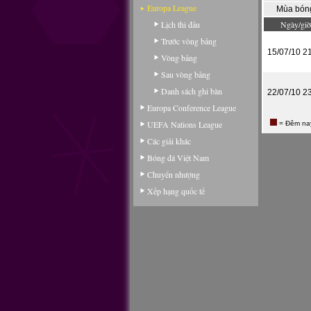
Europa League
Mùa bón
Lịch thi đấu
Ngày/giờ
Trước vòng bảng
15/07/10 2
Vòng bảng
Sau vòng bảng
Danh sách ghi bàn
22/07/10 2
Europa Conference League
UEFA Nations League
= Đêm na
Các giải khác
Bóng đá Việt Nam
Chuyển nhượng
Xếp hạng quốc tế