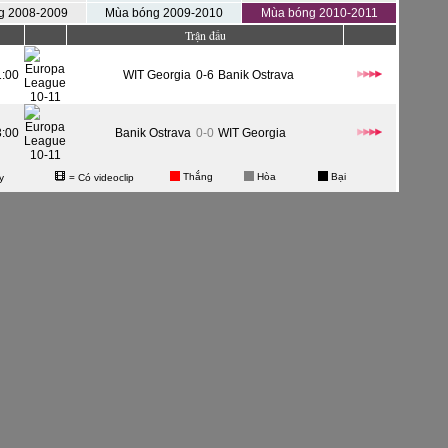
g 2008-2009
Mùa bóng 2009-2010
Mùa bóng 2010-2011
Trận đấu
1:00
WIT Georgia
0-6
Banik Ostrava
3:00
Banik Ostrava
0-0
WIT Georgia
Thắng
Hòa
Bại
y
= Có videoclip