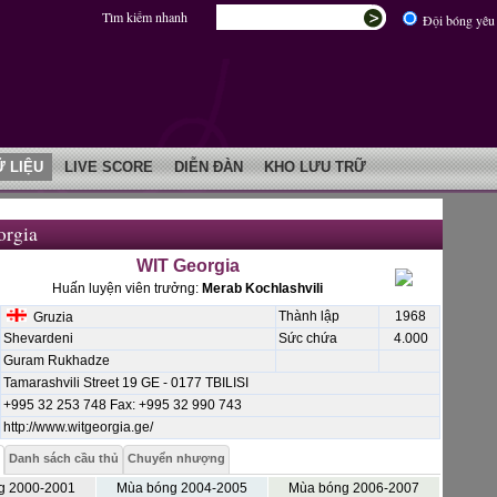
Tìm kiếm nhanh
Đội bóng yêu 
Ữ LIỆU
LIVE SCORE
DIỄN ĐÀN
KHO LƯU TRỮ
rgia
WIT Georgia
Huấn luyện viên trưởng:
Merab Kochlashvili
Thành lập
1968
Gruzia
Shevardeni
Sức chứa
4.000
Guram Rukhadze
Tamarashvili Street 19 GE - 0177 TBILISI
+995 32 253 748 Fax: +995 32 990 743
http://www.witgeorgia.ge/
Danh sách cầu thủ
Chuyển nhượng
g 2000-2001
Mùa bóng 2004-2005
Mùa bóng 2006-2007