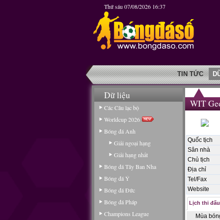
Thứ sáu 07/08/2026 16:37
TIN TỨC
D
Dữ liệu
WIT Geo
Các Câu lạc bộ
Worldcup 2026
Bóng đá Anh
Quốc tịch
Giải ngoại hạng
Sân nhà
Giải hạng nhất
Chủ tịch
Bóng đá Tây Ban Nha
Địa chỉ
Bóng đá Ý
Tel/Fax
Website
Bóng đá Đức
Bóng đá Pháp
Lịch thi đấu
Champions League
Mùa bón