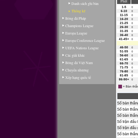
Phút
Danh sách ghi bàn
1-5
0
Thống kê
6-10
0
11-15
0
Bóng đá Pháp
16-20
0
21-25
0
Champions League
26-30
0
31-35
0
Europa League
36-40
0
41-45+
Europa Conference League
0
UEFA Nations League
46-50
0
51-55
0
Các giải khác
56-60
0
61-65
0
Bóng đá Việt Nam
66-70
0
71-75
0
Chuyển nhượng
76-80
0
81-85
0
Xếp hạng quốc tế
86-90+
0
= Bàn thắ
Số bàn thắn
Số bàn thắn
Số bàn thắn
Số trận đấu
Số trận đấu 
Số bàn thắng