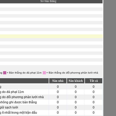
Số bàn thắng
ng
= Bàn thắng do đá phạt 11m
= Bàn thắng do đối phương phản lưới nhà
Sân nhà
Sân khách
Tất cả
g
0
0
0
g do đá phạt 11m
0
0
0
g do đối phương phản lưới nhà
0
0
0
 không ghi được bàn thắng
0
0
0
giữ sạch lưới
0
0
0
 ít nhất trong một trận đấu
0
0
0