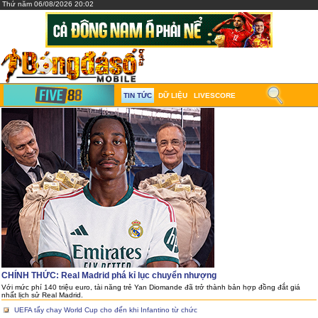
Thứ năm 06/08/2026 20:02
TIN TỨC
DỮ LIỆU
LIVESCORE
CHÍNH THỨC: Real Madrid phá kỉ lục chuyển nhượng
Với mức phí 140 triệu euro, tài năng trẻ Yan Diomande đã trở thành bản hợp đồng đắt giá
nhất lịch sử Real Madrid.
UEFA tẩy chay World Cup cho đến khi Infantino từ chức