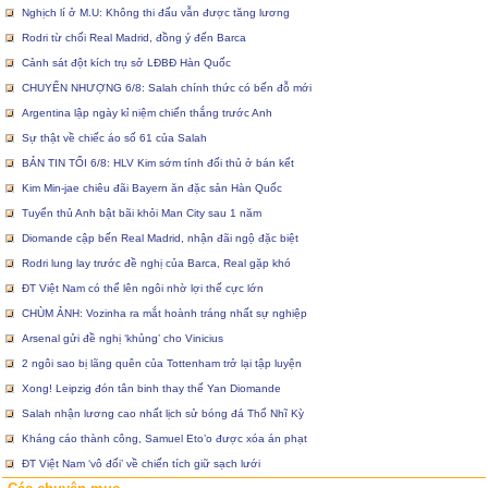
Nghịch lí ở M.U: Không thi đấu vẫn được tăng lương
Rodri từ chối Real Madrid, đồng ý đến Barca
Cảnh sát đột kích trụ sở LĐBĐ Hàn Quốc
CHUYỂN NHƯỢNG 6/8: Salah chính thức có bến đỗ mới
Argentina lập ngày kỉ niệm chiến thắng trước Anh
Sự thật về chiếc áo số 61 của Salah
BẢN TIN TỐI 6/8: HLV Kim sớm tính đối thủ ở bán kết
Kim Min-jae chiêu đãi Bayern ăn đặc sản Hàn Quốc
Tuyển thủ Anh bật bãi khỏi Man City sau 1 năm
Diomande cập bến Real Madrid, nhận đãi ngộ đặc biệt
Rodri lung lay trước đề nghị của Barca, Real gặp khó
ĐT Việt Nam có thể lên ngôi nhờ lợi thế cực lớn
CHÙM ẢNH: Vozinha ra mắt hoành tráng nhất sự nghiệp
Arsenal gửi đề nghị ‘khủng’ cho Vinicius
2 ngôi sao bị lãng quên của Tottenham trở lại tập luyện
Xong! Leipzig đón tân binh thay thế Yan Diomande
Salah nhận lương cao nhất lịch sử bóng đá Thổ Nhĩ Kỳ
Kháng cáo thành công, Samuel Eto’o được xóa án phạt
ĐT Việt Nam ‘vô đối’ về chiến tích giữ sạch lưới