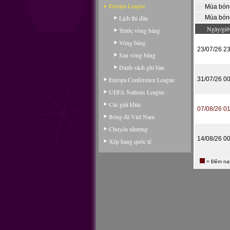
Europa League
Mùa bón
Lịch thi đấu
Mùa bón
Ngày/giờ
Trước vòng bảng
Vòng bảng
23/07/26 23
Sau vòng bảng
Danh sách ghi bàn
Europa Conference League
31/07/26 00
UEFA Nations League
Các giải khác
07/08/26 01
Bóng đá Việt Nam
Chuyển nhượng
14/08/26 00
Xếp hạng quốc tế
= Đêm na