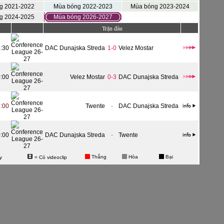
g 2021-2022
Mùa bóng 2022-2023
Mùa bóng 2023-2024
g 2024-2025
Mùa bóng 2026-2027
Trận đấu
:30
DAC Dunajska Streda
1-0
Velez Mostar
:00
Velez Mostar
0-3
DAC Dunajska Streda
:00
Twente
-
DAC Dunajska Streda
:00
DAC Dunajska Streda
-
Twente
Thắng
Hòa
Bại
y
= Có videoclip