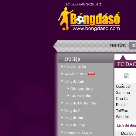
Thứ năm 06/08/2026 01:21
TIN TỨC
D
Dữ liệu
FC DAC 
Các Câu lạc bộ
Worldcup 2026
Bóng đá Anh
Quốc tịch
Giải ngoại hạng
Sân nhà
Giải hạng nhất
Chủ tịch
Bóng đá Tây Ban Nha
Địa chỉ
Bóng đá Ý
Tel/Fax
Website
Bóng đá Đức
Bóng đá Pháp
Lịch thi đấu
Champions League
Mùa bón