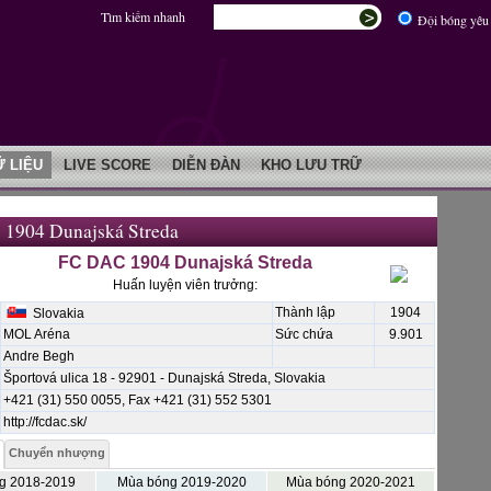
Tìm kiếm nhanh
Đội bóng yêu 
Ữ LIỆU
LIVE SCORE
DIỄN ĐÀN
KHO LƯU TRỮ
1904 Dunajská Streda
FC DAC 1904 Dunajská Streda
Huấn luyện viên trưởng:
Thành lập
1904
Slovakia
MOL Aréna
Sức chứa
9.901
Andre Begh
Športová ulica 18 - 92901 - Dunajská Streda, Slovakia
+421 (31) 550 0055, Fax +421 (31) 552 5301
http://fcdac.sk/
Chuyển nhượng
g 2018-2019
Mùa bóng 2019-2020
Mùa bóng 2020-2021