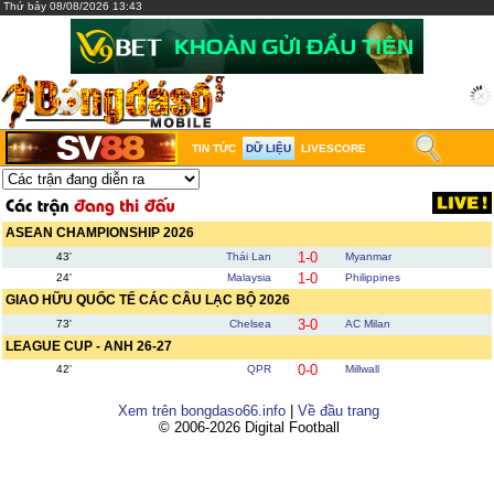
Thứ bảy 08/08/2026 13:43
TIN TỨC
DỮ LIỆU
LIVESCORE
ASEAN CHAMPIONSHIP 2026
1-0
43'
Thái Lan
Myanmar
1-0
24'
Malaysia
Philippines
GIAO HỮU QUỐC TẾ CÁC CÂU LẠC BỘ 2026
3-0
73'
Chelsea
AC Milan
LEAGUE CUP - ANH 26-27
0-0
42'
QPR
Millwall
Xem trên bongdaso66.info
|
Về đầu trang
© 2006-2026 Digital Football