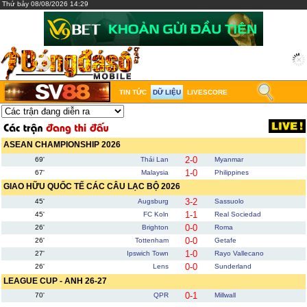
Thứ bảy 08/08/2026 14:29
TIN TỨC
DỮ LIỆU
LIVESCORE
ASEAN CHAMPIONSHIP 2026
2-0
69'
Thái Lan
Myanmar
1-0
67'
Malaysia
Philippines
GIAO HỮU QUỐC TẾ CÁC CÂU LẠC BỘ 2026
3-2
45'
Augsburg
Sassuolo
1-1
45'
FC Koln
Real Sociedad
0-0
26'
Brighton
Roma
0-0
26'
Tottenham
Getafe
1-0
27'
Ipswich Town
Rayo Vallecano
0-0
26'
Lens
Sunderland
LEAGUE CUP - ANH 26-27
0-1
70'
QPR
Millwall