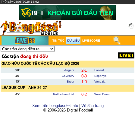
Thứ bảy 08/08/2026 18:02
TIN TỨC
DỮ LIỆU
LIVESCORE
GIAO HỮU QUỐC TẾ CÁC CÂU LẠC BỘ 2026
2-1
90'
Angers
Lorient
0-0
45'
Coventry
Espanyol
1-0
45'
Brest
Venezia
LEAGUE CUP - ANH 26-27
0-2
45'
Rotherham Utd
West Brom
Xem trên bongdaso66.info
|
Về đầu trang
© 2006-2026 Digital Football