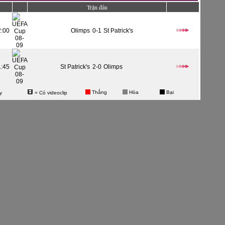
Trận đấu
2:00
Olimps
0-1
St Patrick's
1:45
St Patrick's
2-0
Olimps
Thắng
Hòa
Bại
y
= Có videoclip