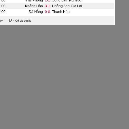
7:00
Hải Phòng
2-2
Sông Lam Nghệ An
7:00
Khánh Hòa
3-1
Hoàng Anh-Gia Lai
7:00
Đà Nẵng
0-0
Thanh Hóa
ay
= Có videoclip