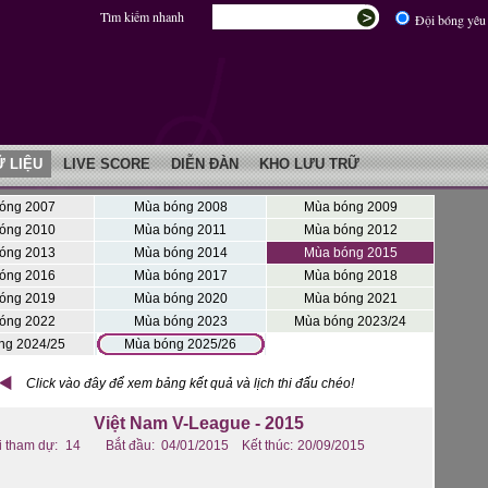
Tìm kiếm nhanh
Đội bóng yêu 
Ữ LIỆU
LIVE SCORE
DIỄN ĐÀN
KHO LƯU TRỮ
óng 2007
Mùa bóng 2008
Mùa bóng 2009
óng 2010
Mùa bóng 2011
Mùa bóng 2012
óng 2013
Mùa bóng 2014
Mùa bóng 2015
óng 2016
Mùa bóng 2017
Mùa bóng 2018
óng 2019
Mùa bóng 2020
Mùa bóng 2021
óng 2022
Mùa bóng 2023
Mùa bóng 2023/24
ng 2024/25
Mùa bóng 2025/26
Click vào đây để xem bảng kết quả và lịch thi đấu chéo!
Việt Nam V-League - 2015
i tham dự:
14
Bắt đầu:
04/01/2015
Kết thúc:
20/09/2015