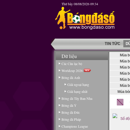
Thứ bảy 08/08/2026 09:34
TIN TỨC
D
Dữ liệu
Mùa b
Mùa b
Các Câu lạc bộ
Mùa b
Worldcup 2026
Mùa b
Bóng đá Anh
Mùa b
Giải ngoại hạng
Mùa b
Giải hạng nhất
Mùa bó
Bóng đá Tây Ban Nha
Bóng đá Ý
Bóng đá Đức
Số độ
Bóng đá Pháp
Champions League