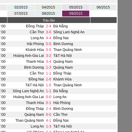
5
02/2015
04/2015
05/2015
06/2015
07/2015
08/2015
09/2015
Trận đấu
7:00
Đồng Tháp
2-4
Đà Nẵng
7:00
Cần Thơ
3-0
Sông Lam Nghệ An
7:00
Long An
4-4
Đồng Nai
7:00
Hải Phòng
0-0
Bình Dương
7:00
Khánh Hòa
0-5
Than Quảng Ninh
7:00
Hoàng Anh-Gia Lai
3-2
T&T Hà Nội
7:00
Thanh Hóa
3-4
Quảng Nam
7:00
Bình Dương
1-3
Quảng Nam
7:00
Cần Thơ
1-1
Đồng Tháp
7:00
Đồng Nai
1-0
Khánh Hòa
7:00
T&T Hà Nội
1-0
Than Quảng Ninh
7:00
Sông Lam Nghệ An
1-1
Đà Nẵng
7:00
Hoàng Anh-Gia Lai
0-0
Long An
7:00
Thanh Hóa
0-1
Hải Phòng
7:00
Đồng Tháp
2-4
Bình Dương
7:00
Quảng Nam
0-0
Cần Thơ
7:00
Than Quảng Ninh
4-1
Đồng Nai
7:00
Long An
1-3
T&T Hà Nội