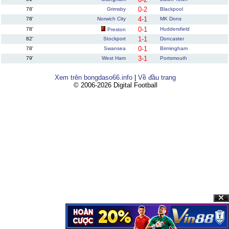
0-2
78'
Grimsby
Blackpool
4-1
78'
Norwich City
MK Dons
0-1
78'
Huddersfield
Preston
1-1
82'
Stockport
Doncaster
0-1
78'
Swansea
Birmingham
3-1
79'
West Ham
Portsmouth
Xem trên bongdaso66.info
|
Về đầu trang
© 2006-2026 Digital Football
Clos