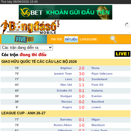
Thứ bảy 08/08/2026 15:40
TIN TỨC
DỮ LIỆU
LIVESCORE
GIAO HỮU QUỐC TẾ CÁC CÂU LẠC BỘ 2026
2-0
76'
Brighton
Roma
3-0
76'
Ipswich Town
Rayo Vallecano
0-1
77'
Lens
Sunderland
1-1
40'
Man Utd
Paris SG
0-1
40'
Schalke 04
Atalanta
1-0
38'
Stuttgart
Everton
0-2
39'
Rennes
Brentford
1-0
9'
Angers
Lorient
LEAGUE CUP - ANH 26-27
0-1
77'
Barnsley
Wigan
1-0
79'
Burton Albion
Blackburn
0-2
81'
Gillingham
Luton Town