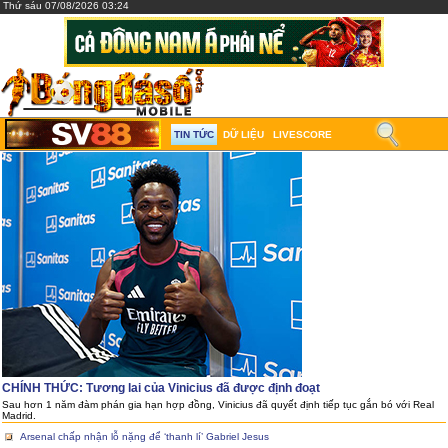
Thứ sáu 07/08/2026 03:24
TIN TỨC
DỮ LIỆU
LIVESCORE
CHÍNH THỨC: Tương lai của Vinicius đã được định đoạt
Sau hơn 1 năm đàm phán gia hạn hợp đồng, Vinicius đã quyết định tiếp tục gắn bó với Real
Madrid.
Arsenal chấp nhận lỗ nặng để ‘thanh lí’ Gabriel Jesus