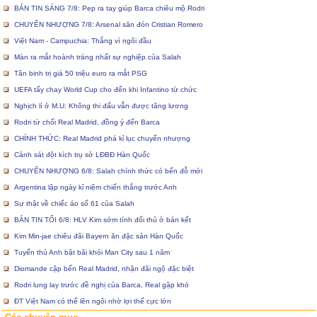
BẢN TIN SÁNG 7/8: Pep ra tay giúp Barca chiêu mộ Rodri
CHUYỂN NHƯỢNG 7/8: Arsenal săn đón Cristian Romero
Việt Nam - Campuchia: Thắng vì ngôi đầu
Màn ra mắt hoành tráng nhất sự nghiệp của Salah
Tân binh trị giá 50 triệu euro ra mắt PSG
UEFA tẩy chay World Cup cho đến khi Infantino từ chức
Nghịch lí ở M.U: Không thi đấu vẫn được tăng lương
Rodri từ chối Real Madrid, đồng ý đến Barca
CHÍNH THỨC: Real Madrid phá kỉ lục chuyển nhượng
Cảnh sát đột kích trụ sở LĐBĐ Hàn Quốc
CHUYỂN NHƯỢNG 6/8: Salah chính thức có bến đỗ mới
Argentina lập ngày kỉ niệm chiến thắng trước Anh
Sự thật về chiếc áo số 61 của Salah
BẢN TIN TỐI 6/8: HLV Kim sớm tính đối thủ ở bán kết
Kim Min-jae chiêu đãi Bayern ăn đặc sản Hàn Quốc
Tuyển thủ Anh bật bãi khỏi Man City sau 1 năm
Diomande cập bến Real Madrid, nhận đãi ngộ đặc biệt
Rodri lung lay trước đề nghị của Barca, Real gặp khó
ĐT Việt Nam có thể lên ngôi nhờ lợi thế cực lớn