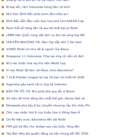
Bị loại sốc, HLV Indonesia hứng bão chỉ trích
HLV Kim: Đình Bắc phải vươn tầm châu lục!
Đình Bắc dẫn đầu cuộc đua Vua phá lưới ASEAN Cup
Real chốt sổ hàng tiền vệ sau khi thất bại vụ Rodri
LĐBĐ Hàn Quốc cung cấp dịch vụ đen tại vòng loại WC
CHUYỂN NHƯỢNG 7/8: Man City sắp đón 2 tân binh
XONG! Rodri coi như đã là người của Barca
Singapore 1-1 Indonesia: Chia tay ứng cử viên vô địch
M.U xác nhận chia tay thủ môn World Cup
Vì sao Rodri ‘lật kèo’ với Real, chọn Barcelona?
7 CLB Premier League lọt top 10 bạo chi nhất hè 2026
Argentina gây tranh cãi vì ủng hộ Infantino
BẢN TIN TỐI 7/8: M.U phải phá quy tắc vì Bruno
Sở hữu đội hình đông đúc nhất thế giới, Alonso khó xử
Diomande phá sâu kỉ lục chuyển nhượng cầu thủ châu Phi
Chờ ‘nạn nhân’ thứ 8 của Xuân Son ở Đông Nam Á
Chi 60 triệu euro, Barcelona tiến sát Rodri
FIFA gửi trả tiền cho Jordan sau cáo buộc ‘tống tiền’
Tây Ban Nha đòi quyền đăng cai trận chung kết WC 2030