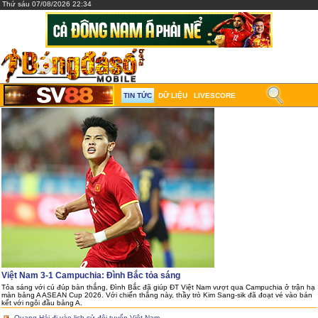
Thứ sáu 07/08/2026 22:34
TIN TỨC
DỮ LIỆU
LIVESCORE
Việt Nam 3-1 Campuchia: Đình Bắc tỏa sáng
Tỏa sáng với cú đúp bàn thắng, Đình Bắc đã giúp ĐT Việt Nam vượt qua Campuchia ở trận hạ
màn bảng A ASEAN Cup 2026. Với chiến thắng này, thầy trò Kim Sang-sik đã đoạt vé vào bán
kết với ngôi đầu bảng A.
Quang Hải đi vào lịch sử đội tuyển Việt Nam