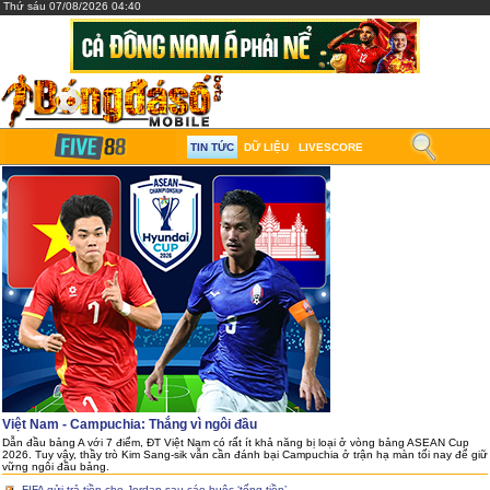
Thứ sáu 07/08/2026 04:40
TIN TỨC
DỮ LIỆU
LIVESCORE
Việt Nam - Campuchia: Thắng vì ngôi đầu
Dẫn đầu bảng A với 7 điểm, ĐT Việt Nam có rất ít khả năng bị loại ở vòng bảng ASEAN Cup
2026. Tuy vậy, thầy trò Kim Sang-sik vẫn cần đánh bại Campuchia ở trận hạ màn tối nay để giữ
vững ngôi đầu bảng.
FIFA gửi trả tiền cho Jordan sau cáo buộc ‘tống tiền’