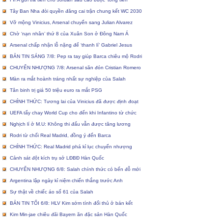
Tây Ban Nha đòi quyền đăng cai trận chung kết WC 2030
Vỡ mộng Vinicius, Arsenal chuyển sang Julian Alvarez
Chờ ‘nạn nhân’ thứ 8 của Xuân Son ở Đông Nam Á
Arsenal chấp nhận lỗ nặng để ‘thanh lí’ Gabriel Jesus
BẢN TIN SÁNG 7/8: Pep ra tay giúp Barca chiêu mộ Rodri
CHUYỂN NHƯỢNG 7/8: Arsenal săn đón Cristian Romero
Màn ra mắt hoành tráng nhất sự nghiệp của Salah
Tân binh trị giá 50 triệu euro ra mắt PSG
CHÍNH THỨC: Tương lai của Vinicius đã được định đoạt
UEFA tẩy chay World Cup cho đến khi Infantino từ chức
Nghịch lí ở M.U: Không thi đấu vẫn được tăng lương
Rodri từ chối Real Madrid, đồng ý đến Barca
CHÍNH THỨC: Real Madrid phá kỉ lục chuyển nhượng
Cảnh sát đột kích trụ sở LĐBĐ Hàn Quốc
CHUYỂN NHƯỢNG 6/8: Salah chính thức có bến đỗ mới
Argentina lập ngày kỉ niệm chiến thắng trước Anh
Sự thật về chiếc áo số 61 của Salah
BẢN TIN TỐI 6/8: HLV Kim sớm tính đối thủ ở bán kết
Kim Min-jae chiêu đãi Bayern ăn đặc sản Hàn Quốc