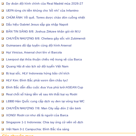
Dự đoán đội hình chính của Real Madrid mùa 2026-27
UEFA từng chi tiền khủng cho ‘bồ nhí’ của Infantino
CHÙM ẢNH: Về quê, Torres được chào đón cuồng nhiệt
Dấu hiệu Gabriel Jesus sắp gia nhập Napoli
BẢN TIN SÁNG 8/8: Joshua Zirkzee khăn gói rời M.U
CHUYỂN NHƯỢNG 8/8: Chelsea gây sốc với Zubimendi
Guimaraes đã tập luyện cùng đội hình Arsenal
Hụt Vinicius, Arsenal chơi lớn vì Barcola
Liverpool đạt thỏa thuận chiêu mộ trung vệ của Barca
Quang Hải đi vào lịch sử đội tuyển Việt Nam
Bị loại sốc, HLV Indonesia hứng bão chỉ trích
HLV Kim: Đình Bắc phải vươn tầm châu lục!
Đình Bắc dẫn đầu cuộc đua Vua phá lưới ASEAN Cup
Real chốt sổ hàng tiền vệ sau khi thất bại vụ Rodri
LĐBĐ Hàn Quốc cung cấp dịch vụ đen tại vòng loại WC
CHUYỂN NHƯỢNG 7/8: Man City sắp đón 2 tân binh
XONG! Rodri coi như đã là người của Barca
Singapore 1-1 Indonesia: Chia tay ứng cử viên vô địch
Việt Nam 3-1 Campuchia: Đình Bắc tỏa sáng