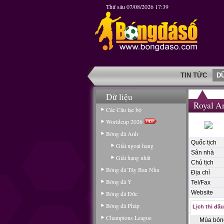
Thứ sáu 07/08/2026 17:39
TIN TỨC
D
Dữ liệu
Royal A
Các Câu lạc bộ
Worldcup 2026
Bóng đá Anh
Quốc tịch
Giải ngoại hạng
Sân nhà
Giải hạng nhất
Chủ tịch
Bóng đá Tây Ban Nha
Địa chỉ
Bóng đá Ý
Tel/Fax
Website
Bóng đá Đức
Bóng đá Pháp
Lịch thi đấu
Champions League
Mùa bón