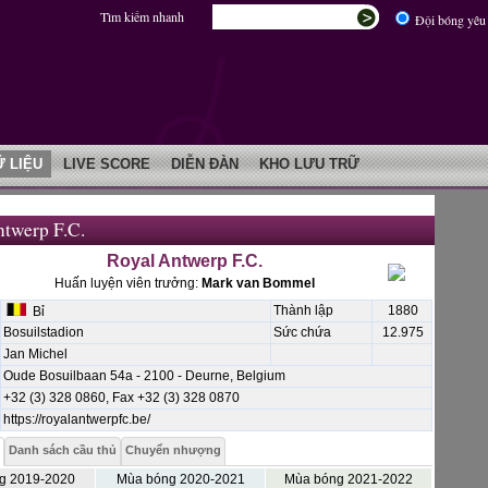
Tìm kiếm nhanh
Đội bóng yêu 
Ữ LIỆU
LIVE SCORE
DIỄN ĐÀN
KHO LƯU TRỮ
ntwerp F.C.
Royal Antwerp F.C.
Huấn luyện viên trưởng:
Mark van Bommel
Thành lập
1880
Bỉ
Bosuilstadion
Sức chứa
12.975
Jan Michel
Oude Bosuilbaan 54a - 2100 - Deurne, Belgium
+32 (3) 328 0860, Fax +32 (3) 328 0870
https://royalantwerpfc.be/
Danh sách cầu thủ
Chuyển nhượng
g 2019-2020
Mùa bóng 2020-2021
Mùa bóng 2021-2022