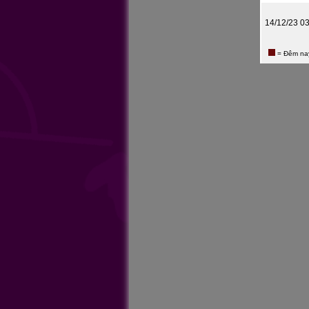
14/12/23 0
= Đêm na