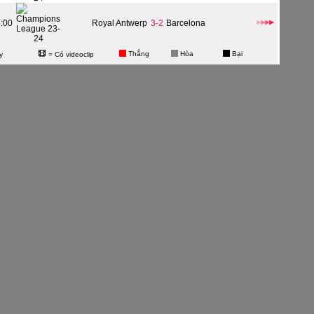
3:00
Royal Antwerp
3-2
Barcelona
Thắng
Hòa
Bại
y
= Có videoclip