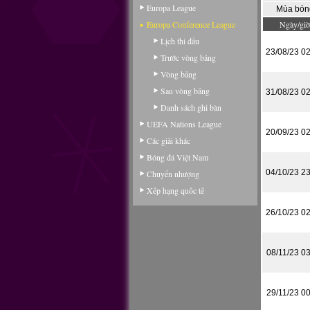
Europa League
Mùa bón
Europa Conference League
Ngày/giờ
Lịch thi đấu
23/08/23 0
Trước vòng bảng
Vòng bảng
Sau vòng bảng
31/08/23 0
Danh sách ghi bàn
UEFA Nations League
20/09/23 0
Các giải khác
Bóng đá Việt Nam
04/10/23 2
Chuyển nhượng
Xếp hạng quốc tế
26/10/23 0
08/11/23 0
29/11/23 0