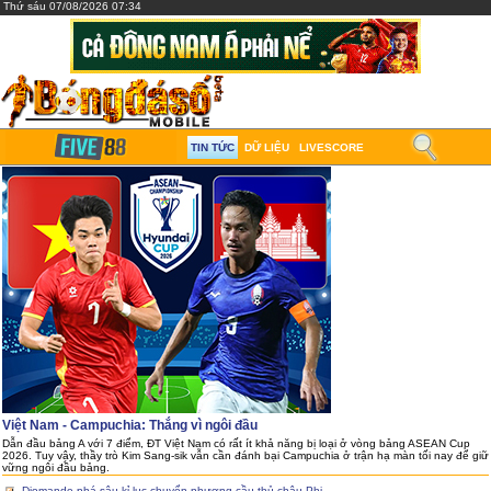
Thứ sáu 07/08/2026 07:34
TIN TỨC
DỮ LIỆU
LIVESCORE
Việt Nam - Campuchia: Thắng vì ngôi đầu
Dẫn đầu bảng A với 7 điểm, ĐT Việt Nam có rất ít khả năng bị loại ở vòng bảng ASEAN Cup
2026. Tuy vậy, thầy trò Kim Sang-sik vẫn cần đánh bại Campuchia ở trận hạ màn tối nay để giữ
vững ngôi đầu bảng.
Diomande phá sâu kỉ lục chuyển nhượng cầu thủ châu Phi