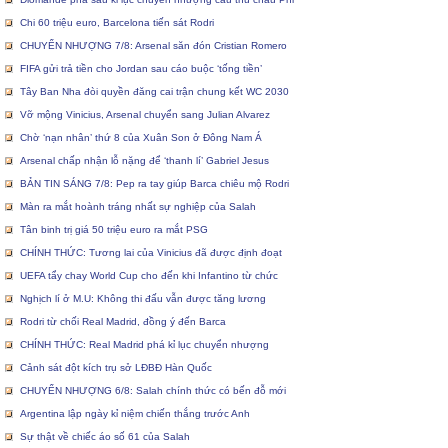
Chi 60 triệu euro, Barcelona tiến sát Rodri
CHUYỂN NHƯỢNG 7/8: Arsenal săn đón Cristian Romero
FIFA gửi trả tiền cho Jordan sau cáo buộc ‘tống tiền’
Tây Ban Nha đòi quyền đăng cai trận chung kết WC 2030
Vỡ mộng Vinicius, Arsenal chuyển sang Julian Alvarez
Chờ ‘nạn nhân’ thứ 8 của Xuân Son ở Đông Nam Á
Arsenal chấp nhận lỗ nặng để ‘thanh lí’ Gabriel Jesus
BẢN TIN SÁNG 7/8: Pep ra tay giúp Barca chiêu mộ Rodri
Màn ra mắt hoành tráng nhất sự nghiệp của Salah
Tân binh trị giá 50 triệu euro ra mắt PSG
CHÍNH THỨC: Tương lai của Vinicius đã được định đoạt
UEFA tẩy chay World Cup cho đến khi Infantino từ chức
Nghịch lí ở M.U: Không thi đấu vẫn được tăng lương
Rodri từ chối Real Madrid, đồng ý đến Barca
CHÍNH THỨC: Real Madrid phá kỉ lục chuyển nhượng
Cảnh sát đột kích trụ sở LĐBĐ Hàn Quốc
CHUYỂN NHƯỢNG 6/8: Salah chính thức có bến đỗ mới
Argentina lập ngày kỉ niệm chiến thắng trước Anh
Sự thật về chiếc áo số 61 của Salah