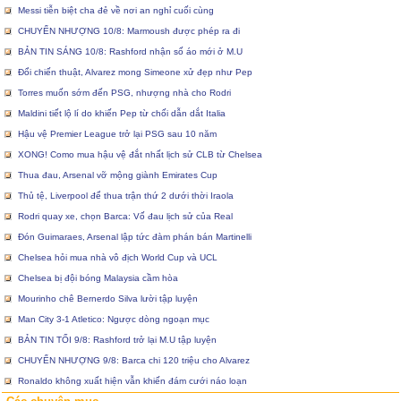
Messi tiễn biệt cha đẻ về nơi an nghỉ cuối cùng
CHUYỂN NHƯỢNG 10/8: Marmoush được phép ra đi
BẢN TIN SÁNG 10/8: Rashford nhận số áo mới ở M.U
Đổi chiến thuật, Alvarez mong Simeone xử đẹp như Pep
Torres muốn sớm đến PSG, nhượng nhà cho Rodri
Maldini tiết lộ lí do khiến Pep từ chối dẫn dắt Italia
Hậu vệ Premier League trở lại PSG sau 10 năm
XONG! Como mua hậu vệ đắt nhất lịch sử CLB từ Chelsea
Thua đau, Arsenal vỡ mộng giành Emirates Cup
Thủ tệ, Liverpool để thua trận thứ 2 dưới thời Iraola
Rodri quay xe, chọn Barca: Vố đau lịch sử của Real
Đón Guimaraes, Arsenal lập tức đàm phán bán Martinelli
Chelsea hỏi mua nhà vô địch World Cup và UCL
Chelsea bị đội bóng Malaysia cầm hòa
Mourinho chê Bernerdo Silva lười tập luyện
Man City 3-1 Atletico: Ngược dòng ngoạn mục
BẢN TIN TỐI 9/8: Rashford trở lại M.U tập luyện
CHUYỂN NHƯỢNG 9/8: Barca chi 120 triệu cho Alvarez
Ronaldo không xuất hiện vẫn khiến đám cưới náo loạn